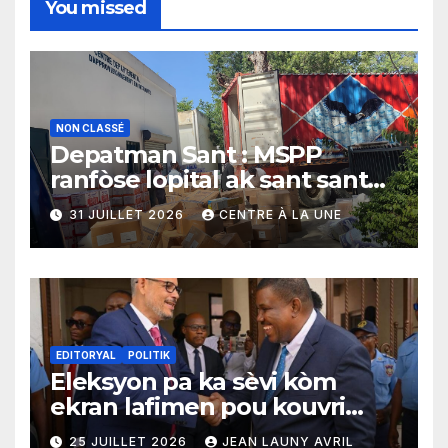
You missed
NON CLASSÉ
Depatman Sant : MSPP
ranfòse lopital ak sant sante
yo ak yon enpòtan kagezon
31 JUILLET 2026
CENTRE À LA UNE
materyèl medikal
EDITORYAL
POLITIK
Eleksyon pa ka sèvi kòm
ekran lafimen pou kouvri
echèk tranzisyon an
25 JUILLET 2026
JEAN LAUNY AVRIL