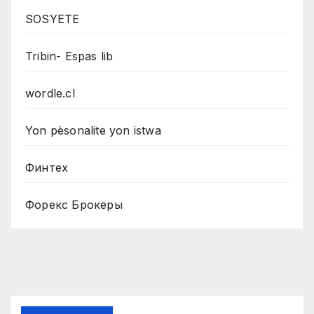
SOSYETE
Tribin- Espas lib
wordle.cl
Yon pèsonalite yon istwa
Финтех
Форекс Брокеры