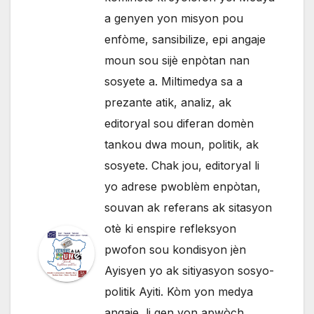
a genyen yon misyon pou
enfòme, sansibilize, epi angaje
moun sou sijè enpòtan nan
sosyete a. Miltimedya sa a
prezante atik, analiz, ak
editoryal sou diferan domèn
tankou dwa moun, politik, ak
sosyete. Chak jou, editoryal li
yo adrese pwoblèm enpòtan,
souvan ak referans ak sitasyon
otè ki enspire refleksyon
pwofon sou kondisyon jèn
Ayisyen yo ak sitiyasyon sosyo-
politik Ayiti. Kòm yon medya
angaje, li gen yon apwòch