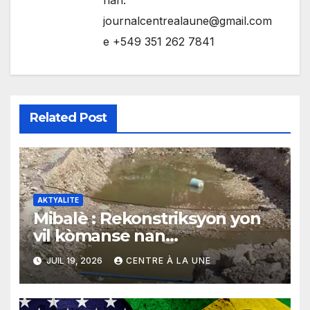
nan:
journalcentrealaune@gmail.com
e +549 351 262 7841
Related Post
AKTYALITE
Mibalè : Rekonstriksyon yon
vil kòmanse nan
rekonstriksyon lespri moun
JUIL 19, 2026
CENTRE À LA UNE
yo