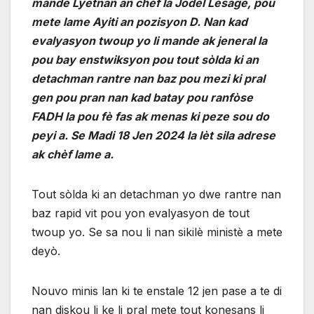
mande Lyetnan an chèf la Jodel Lesage, pou
mete lame Ayiti an pozisyon D. Nan kad
evalyasyon twoup yo li mande ak jeneral la
pou bay enstwiksyon pou tout sòlda ki an
detachman rantre nan baz pou mezi ki pral
gen pou pran nan kad batay pou ranfòse
FADH la pou fè fas ak menas ki peze sou do
peyi a. Se Madi 18 Jen 2024 la lèt sila adrese
ak chèf lame a.
Tout sòlda ki an detachman yo dwe rantre nan
baz rapid vit pou yon evalyasyon de tout
twoup yo. Se sa nou li nan sikilè ministè a mete
deyò.
Nouvo minis lan ki te enstale 12 jen pase a te di
nan diskou li ke li pral mete tout konesans li