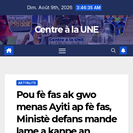
Skip
content
Dim. Août 9th, 2026
3:46:36 AM
to
content
Centre à la UNE
AKTYALITE
Pou fè fas ak gwo
menas Ayiti ap fè fas,
Ministè defans mande
lame a kanpe an