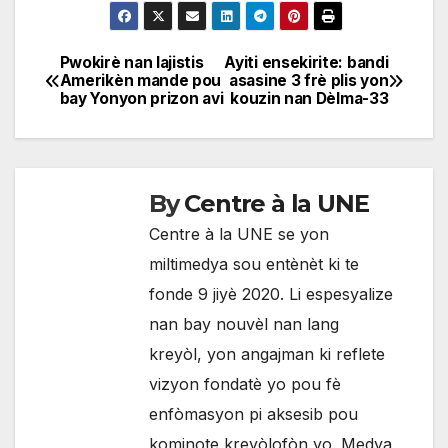
Pwokirè nan lajistis
Ayiti ensekirite: bandi
Navigation
Amerikèn mande pou
asasine 3 frè plis yon
bay Yonyon prizon avi
kouzin nan Dèlma-33
de
l'article
By
Centre à la UNE
Centre à la UNE se yon
miltimedya sou entènèt ki te
fonde 9 jiyè 2020. Li espesyalize
nan bay nouvèl nan lang
kreyòl, yon angajman ki reflete
vizyon fondatè yo pou fè
enfòmasyon pi aksesib pou
kominote kreyòlofòn yo. Medya