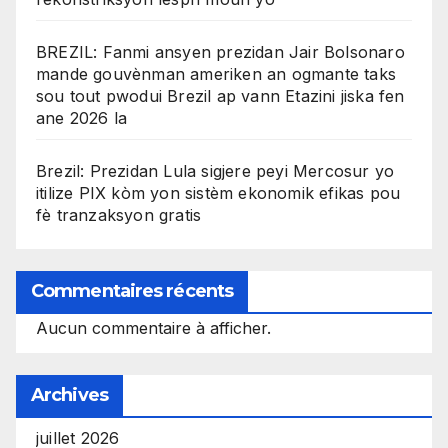
BREZIL: Fanmi ansyen prezidan Jair Bolsonaro
mande gouvènman ameriken an ogmante taks
sou tout pwodui Brezil ap vann Etazini jiska fen
ane 2026 la
Brezil: Prezidan Lula sigjere peyi Mercosur yo
itilize PIX kòm yon sistèm ekonomik efikas pou
fè tranzaksyon gratis
Commentaires récents
Aucun commentaire à afficher.
Archives
juillet 2026