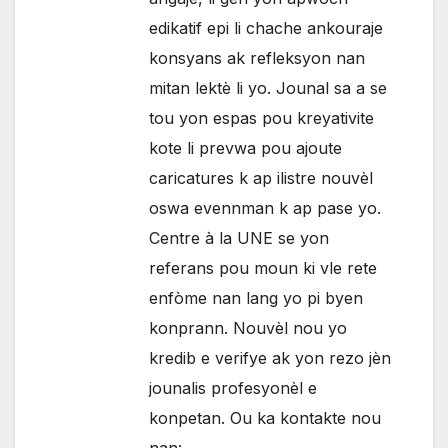
edikatif epi li chache ankouraje
konsyans ak refleksyon nan
mitan lektè li yo. Jounal sa a se
tou yon espas pou kreyativite
kote li prevwa pou ajoute
caricatures k ap ilistre nouvèl
oswa evennman k ap pase yo.
Centre à la UNE se yon
referans pou moun ki vle rete
enfòme nan lang yo pi byen
konprann. Nouvèl nou yo
kredib e verifye ak yon rezo jèn
jounalis profesyonèl e
konpetan. Ou ka kontakte nou