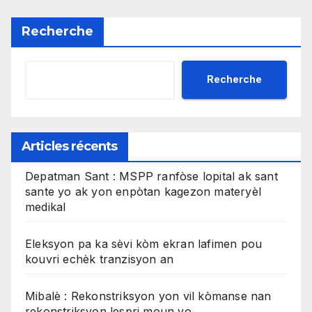
Recherche
Recherche
Articles récents
Depatman Sant : MSPP ranfòse lopital ak sant
sante yo ak yon enpòtan kagezon materyèl
medikal
Eleksyon pa ka sèvi kòm ekran lafimen pou
kouvri echèk tranzisyon an
Mibalè : Rekonstriksyon yon vil kòmanse nan
rekonstriksyon lespri moun yo