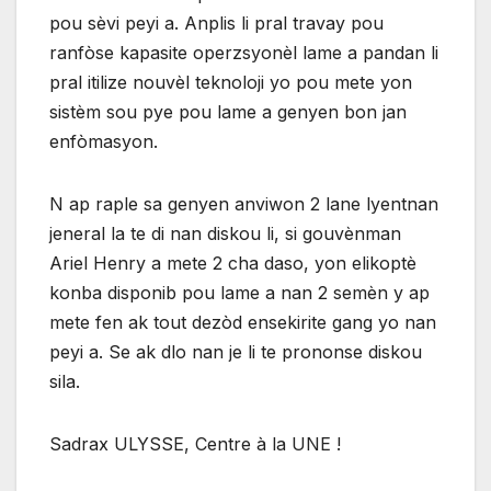
pou sèvi peyi a. Anplis li pral travay pou
ranfòse kapasite operzsyonèl lame a pandan li
pral itilize nouvèl teknoloji yo pou mete yon
sistèm sou pye pou lame a genyen bon jan
enfòmasyon.
N ap raple sa genyen anviwon 2 lane lyentnan
jeneral la te di nan diskou li, si gouvènman
Ariel Henry a mete 2 cha daso, yon elikoptè
konba disponib pou lame a nan 2 semèn y ap
mete fen ak tout dezòd ensekirite gang yo nan
peyi a. Se ak dlo nan je li te prononse diskou
sila.
Sadrax ULYSSE, Centre à la UNE !