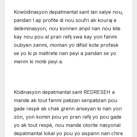
Kowòdinasyon depatmantal sant lan salye nou,
pandan l ap profite di nou soufri ak kouraj e
detèminasyon, nou konnen anpil nan nou kite
kay nou pou al pran refij swa kay yon fanmi
oubyen zanmi, moman yo difisil kote profesè
se yo ki pi maltrete nan peyi a pandan se yo
menm ki motè peyi a.
Kòdinasyon depatmantal sant REDRESEH a
mande ak tout fanmi patizan senpatizan pou
gade respè ak chak grenn anseyan ki nan yon
zòn, yon komin pou yo pran refij yo pou gade
yo ak tout respè, nou mande otorite nasyonal
depatmantal lokal yo pou yo sispann nan chire