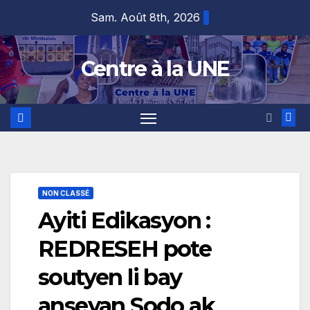
Skip
content
Sam. Août 8th, 2026
to
content
Centre à la UNE
NON CLASSÉ
Ayiti Edikasyon :
REDRESEH pote
soutyen li bay
anseyan Sodo ak