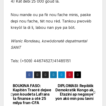
4) Kat debi 25 000 goud la.
Nou mande ou pa fè nou fache minis, paske
depi nou fache, tèt nou rèd. Tankou pwovèb
kreyòl la di li, labou nan pye pa bòt.
Wisnic Rondeau, kowòdonatè depatmantal
SANT
Tels: (+509) 44674527/41485151
BOUKINA FASO:
DIPLOMASI: Repiblik
Navigation
Kapitèn Traoré dejwe
Demokratik Kongo ak
yon koudeta Lafrans
Etazini ap negosye
de
ta finanse a otè 25
yon akò min pou lavni
milya fran-CFA