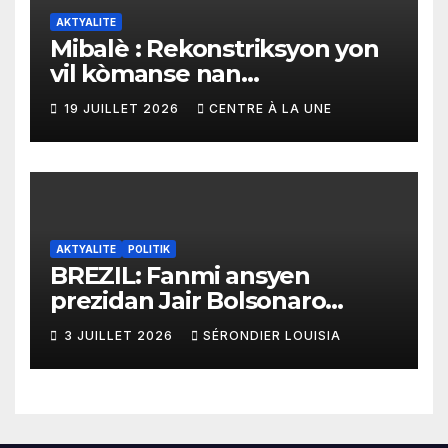
AKTYALITE
Mibalè : Rekonstriksyon yon
vil kòmanse nan
rekonstriksyon lespri moun
19 JUILLET 2026
CENTRE À LA UNE
yo
AKTYALITE
POLITIK
BREZIL: Fanmi ansyen
prezidan Jair Bolsonaro
mande gouvènman
3 JUILLET 2026
SÉRONDIER LOUISIA
ameriken an ogmante taks
sou tout pwodui Brezil ap
vann Etazini jiska fen ane
2026 la