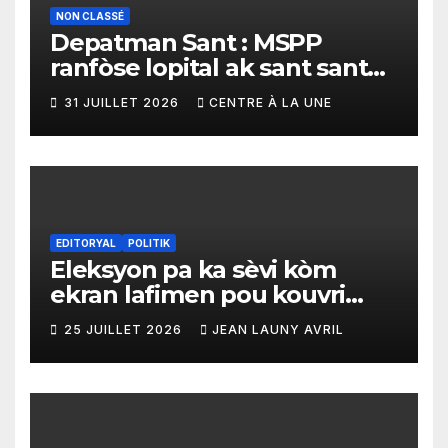
NON CLASSÉ
Depatman Sant : MSPP
ranfòse lopital ak sant sante
yo ak yon enpòtan kagezon
31 JUILLET 2026
CENTRE À LA UNE
materyèl medikal
EDITORYAL
POLITIK
Eleksyon pa ka sèvi kòm
ekran lafimen pou kouvri
echèk tranzisyon an
25 JUILLET 2026
JEAN LAUNY AVRIL