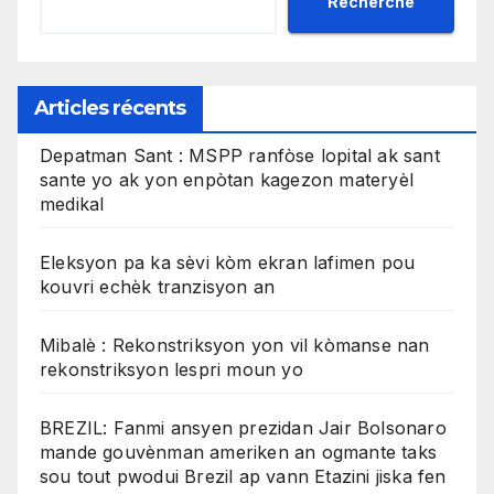
Recherche
Articles récents
Depatman Sant : MSPP ranfòse lopital ak sant
sante yo ak yon enpòtan kagezon materyèl
medikal
Eleksyon pa ka sèvi kòm ekran lafimen pou
kouvri echèk tranzisyon an
Mibalè : Rekonstriksyon yon vil kòmanse nan
rekonstriksyon lespri moun yo
BREZIL: Fanmi ansyen prezidan Jair Bolsonaro
mande gouvènman ameriken an ogmante taks
sou tout pwodui Brezil ap vann Etazini jiska fen