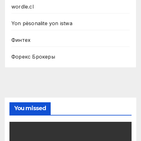
wordle.cl
Yon pèsonalite yon istwa
Финтех
Форекс Брокеры
You missed