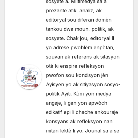
sosyete a. Miltimedya sa a
prezante atik, analiz, ak
editoryal sou diferan domèn
tankou dwa moun, politik, ak
sosyete. Chak jou, editoryal li
yo adrese pwoblèm enpòtan,
souvan ak referans ak sitasyon
otè ki enspire refleksyon
pwofon sou kondisyon jèn
Ayisyen yo ak sitiyasyon sosyo-
politik Ayiti. Kòm yon medya
angaje, li gen yon apwòch
edikatif epi li chache ankouraje
konsyans ak refleksyon nan
mitan lektè li yo. Jounal sa a se