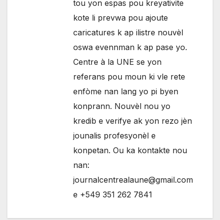
tou yon espas pou kreyativite
kote li prevwa pou ajoute
caricatures k ap ilistre nouvèl
oswa evennman k ap pase yo.
Centre à la UNE se yon
referans pou moun ki vle rete
enfòme nan lang yo pi byen
konprann. Nouvèl nou yo
kredib e verifye ak yon rezo jèn
jounalis profesyonèl e
konpetan. Ou ka kontakte nou
nan:
journalcentrealaune@gmail.com
e +549 351 262 7841