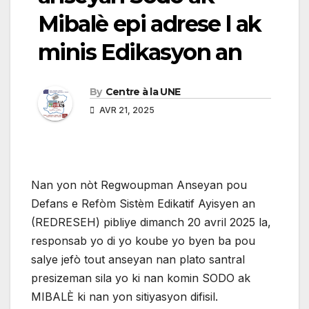
Mibalè epi adrese l ak
minis Edikasyon an
By
Centre à la UNE
AVR 21, 2025
Nan yon nòt Regwoupman Anseyan pou
Defans e Refòm Sistèm Edikatif Ayisyen an
(REDRESEH) pibliye dimanch 20 avril 2025 la,
responsab yo di yo koube yo byen ba pou
salye jefò tout anseyan nan plato santral
presizeman sila yo ki nan komin SODO ak
MIBALÈ ki nan yon sitiyasyon difisil.