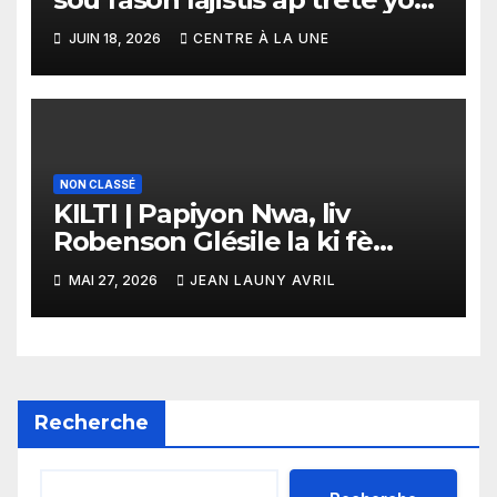
dosye ki enplike 14 jèn nan
JUIN 18, 2026
CENTRE À LA UNE
Tomond
NON CLASSÉ
KILTI | Papiyon Nwa, liv
Robenson Glésile la ki fè
inanimite nan kominote
MAI 27, 2026
JEAN LAUNY AVRIL
imigran an Ajantin ak plizyè
lòt peyi atravè mond lan
Recherche