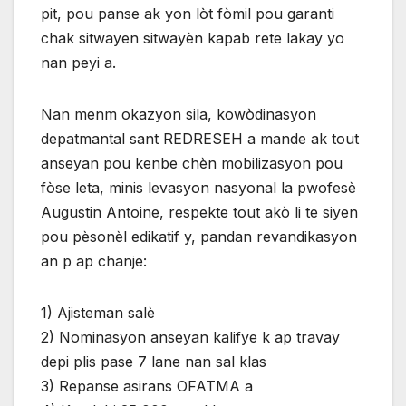
pit, pou panse ak yon lòt fòmil pou garanti
chak sitwayen sitwayèn kapab rete lakay yo
nan peyi a.
Nan menm okazyon sila, kowòdinasyon
depatmantal sant REDRESEH a mande ak tout
anseyan pou kenbe chèn mobilizasyon pou
fòse leta, minis levasyon nasyonal la pwofesè
Augustin Antoine, respekte tout akò li te siyen
pou pèsonèl edikatif y, pandan revandikasyon
an p ap chanje:
1) Ajisteman salè
2) Nominasyon anseyan kalifye k ap travay
depi plis pase 7 lane nan sal klas
3) Repanse asirans OFATMA a