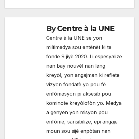
l'article
By
Centre à la UNE
Centre à la UNE se yon
miltimedya sou entènèt ki te
fonde 9 jiyè 2020. Li espesyalize
nan bay nouvèl nan lang
kreyòl, yon angajman ki reflete
vizyon fondatè yo pou fè
enfòmasyon pi aksesib pou
kominote kreyòlofòn yo. Medya
a genyen yon misyon pou
enfòme, sansibilize, epi angaje
moun sou sijè enpòtan nan