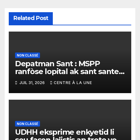
Related Post
NON CLASSÉ
Depatman Sant : MSPP
ranfòse lopital ak sant sante
yo ak yon enpòtan kagezon
JUIL 31, 2026
CENTRE À LA UNE
materyèl medikal
NON CLASSÉ
UDHH eksprime enkyetid li
sou fason lajistis ap trete yon