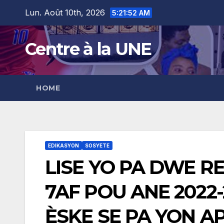
Skip
content
Lun. Août 10th, 2026
5:21:53 AM
to
content
Centre à la UNE
HOME
EDIKASYON
SOSYETE
LISE YO PA DWE 
7AF POU ANE 2022
ÈSKE SE PA YON A