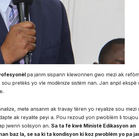
wofesyonèl
pa janm sispann klewonnen gwo mezi ak refò
n sou pretèks yo vle modènize sistèm nan. Jan anpil ekspè
e.
 analize, mete ansanm ak travay tèren yo reyalize sou mezi 
 adapte ak reyalite peyi a. Pou rezoud yon pwoblèm li toujo
 ap jwenn solisyon an.
Sa ta fè kwè Ministè Edikasyon an
nan baz la, se sa ki ta kondisyon ki koz pwoblèm yo pa j