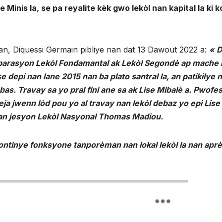
e Minis la, se pa reyalite kèk gwo lekòl nan kapital la ki ko
an, Diquessi Germain pibliye nan dat 13 Dawout 2022 a:
« 
eparasyon Lekòl Fondamantal ak Lekòl Segondè ap mache
se depi nan lane
2015 nan ba plato santral la, an patikilye 
. Travay sa yo pral fini ane sa ak Lise Mibalè a. Pwofesè
a jwenn lòd pou yo al travay nan lekòl debaz yo epi Lise
 nan jesyon Lekòl Nasyonal Thomas Madiou.
ontinye fonksyone tanporèman nan lokal lekòl la nan aprè