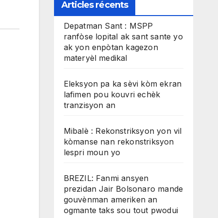
Articles récents
Depatman Sant : MSPP
ranfòse lopital ak sant sante yo
ak yon enpòtan kagezon
materyèl medikal
Eleksyon pa ka sèvi kòm ekran
lafimen pou kouvri echèk
tranzisyon an
Mibalè : Rekonstriksyon yon vil
kòmanse nan rekonstriksyon
lespri moun yo
BREZIL: Fanmi ansyen
prezidan Jair Bolsonaro mande
gouvènman ameriken an
ogmante taks sou tout pwodui