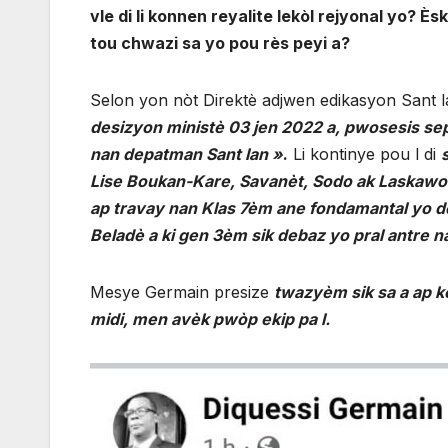
vle di li konnen reyalite lekòl rejyonal yo? Èsk
tou chwazi sa yo pou rès peyi a?
Selon yon nòt Direktè adjwen edikasyon Sant l
desizyon ministè 03 jen 2022 a, pwosesis s
nan depatman Sant lan »
.
Li kontinye pou l di
Lise Boukan-Kare, Savanèt, Sodo ak Laskawobas
ap travay nan Klas 7èm ane fondamantal yo dej
Beladè a ki gen 3èm sik debaz yo pral antre
Mesye Germain presize
twazyèm sik sa a ap k
midi, men avèk pwòp ekip pa l.