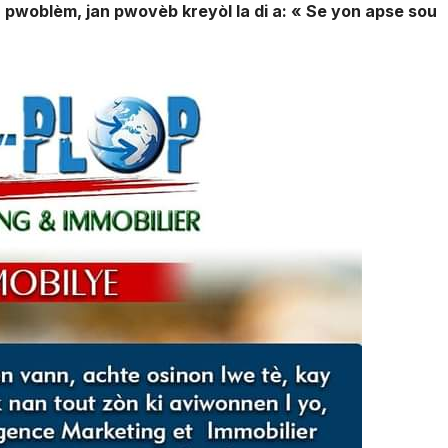
 pwoblèm, jan pwovèb kreyòl la di a: « Se yon apse sou