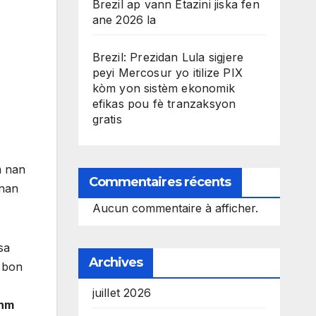
Brezil ap vann Etazini jiska fen
ane 2026 la
Brezil: Prezidan Lula sigjere
peyi Mercosur yo itilize PIX
kòm yon sistèm ekonomik
efikas pou fè tranzaksyon
gratis
m nan
Commentaires récents
 nan
Aucun commentaire à afficher.
sa
Archives
u bon
juillet 2026
anm