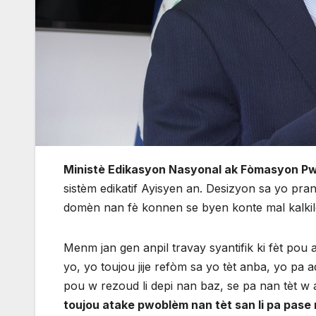
Ministè Edikasyon Nasyonal ak Fòmasyon P
sistèm edikatif Ayisyen an. Desizyon sa yo pra
domèn nan fè konnen se byen konte mal kalkil
Menm jan gen anpil travay syantifik ki fèt pou
yo, yo toujou jije refòm sa yo tèt anba, yo pa
pou w rezoud li depi nan baz, se pa nan tèt w
toujou atake pwoblèm nan tèt san li pa pase 