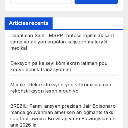
Articles récents
Depatman Sant : MSPP ranfòse lopital ak sant
sante yo ak yon enpòtan kagezon materyèl
medikal
Eleksyon pa ka sèvi kòm ekran lafimen pou
kouvri echèk tranzisyon an
Mibalè : Rekonstriksyon yon vil kòmanse nan
rekonstriksyon lespri moun yo
BREZIL: Fanmi ansyen prezidan Jair Bolsonaro
mande gouvènman ameriken an ogmante taks
sou tout pwodui Brezil ap vann Etazini jiska fen
ane 2026 la