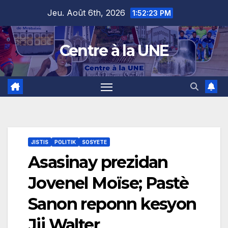
Skip
content
Jeu. Août 6th, 2026
1:52:24 PM
to
content
Centre à la UNE
JISTIS
POLITIK
SOSYETE
Asasinay prezidan
Jovenel Moïse; Pastè
Sanon reponn kesyon
Jij Walter