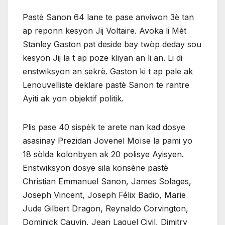
Pastè Sanon 64 lane te pase anviwon 3è tan
ap reponn kesyon Jij Voltaire. Avoka li Mèt
Stanley Gaston pat deside bay twòp deday sou
kesyon Jij la t ap poze kliyan an li an. Li di
enstwiksyon an sekrè. Gaston ki t ap pale ak
Lenouvelliste deklare pastè Sanon te rantre
Ayiti ak yon objektif politik.
Plis pase 40 sispèk te arete nan kad dosye
asasinay Prezidan Jovenel Moïse la pami yo
18 sòlda kolonbyen ak 20 polisye Ayisyen.
Enstwiksyon dosye sila konsène pastè
Christian Emmanuel Sanon, James Solages,
Joseph Vincent, Joseph Félix Badio, Marie
Jude Gilbert Dragon, Reynaldo Corvington,
Dominick Cauvin, Jean Laguel Civil, Dimitry