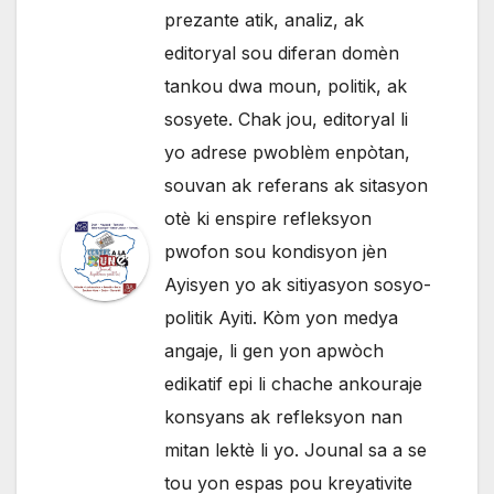
prezante atik, analiz, ak
editoryal sou diferan domèn
tankou dwa moun, politik, ak
sosyete. Chak jou, editoryal li
yo adrese pwoblèm enpòtan,
souvan ak referans ak sitasyon
otè ki enspire refleksyon
pwofon sou kondisyon jèn
Ayisyen yo ak sitiyasyon sosyo-
politik Ayiti. Kòm yon medya
angaje, li gen yon apwòch
edikatif epi li chache ankouraje
konsyans ak refleksyon nan
mitan lektè li yo. Jounal sa a se
tou yon espas pou kreyativite