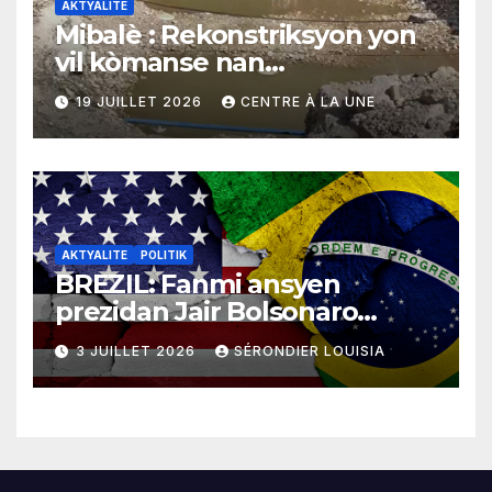
AKTYALITE
Mibalè : Rekonstriksyon yon
vil kòmanse nan
rekonstriksyon lespri moun
19 JUILLET 2026
CENTRE À LA UNE
yo
AKTYALITE
POLITIK
BREZIL: Fanmi ansyen
prezidan Jair Bolsonaro
mande gouvènman
3 JUILLET 2026
SÉRONDIER LOUISIA
ameriken an ogmante taks
sou tout pwodui Brezil ap
vann Etazini jiska fen ane
2026 la