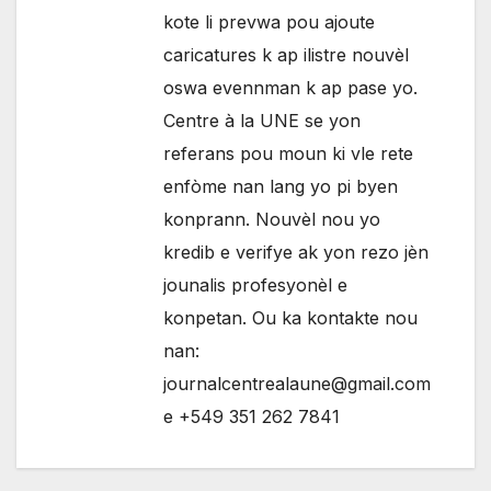
kote li prevwa pou ajoute
caricatures k ap ilistre nouvèl
oswa evennman k ap pase yo.
Centre à la UNE se yon
referans pou moun ki vle rete
enfòme nan lang yo pi byen
konprann. Nouvèl nou yo
kredib e verifye ak yon rezo jèn
jounalis profesyonèl e
konpetan. Ou ka kontakte nou
nan:
journalcentrealaune@gmail.com
e +549 351 262 7841