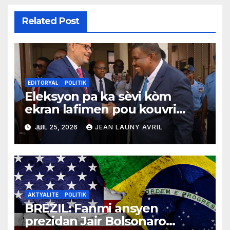
Related Post
EDITORYAL
POLITIK
Eleksyon pa ka sèvi kòm
ekran lafimen pou kouvri
echèk tranzisyon an
JUIL 25, 2026
JEAN LAUNY AVRIL
AKTYALITE
POLITIK
BREZIL: Fanmi ansyen
prezidan Jair Bolsonaro