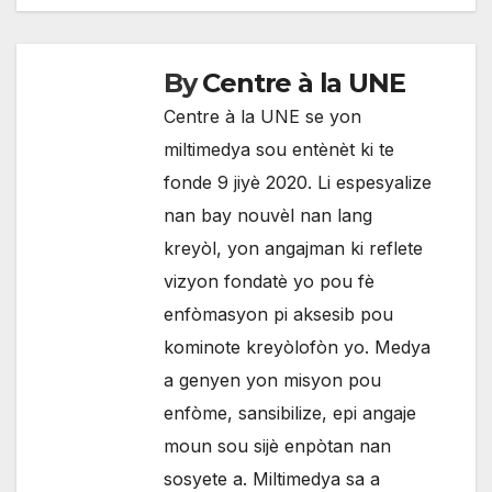
l'article
By
Centre à la UNE
Centre à la UNE se yon
miltimedya sou entènèt ki te
fonde 9 jiyè 2020. Li espesyalize
nan bay nouvèl nan lang
kreyòl, yon angajman ki reflete
vizyon fondatè yo pou fè
enfòmasyon pi aksesib pou
kominote kreyòlofòn yo. Medya
a genyen yon misyon pou
enfòme, sansibilize, epi angaje
moun sou sijè enpòtan nan
sosyete a. Miltimedya sa a