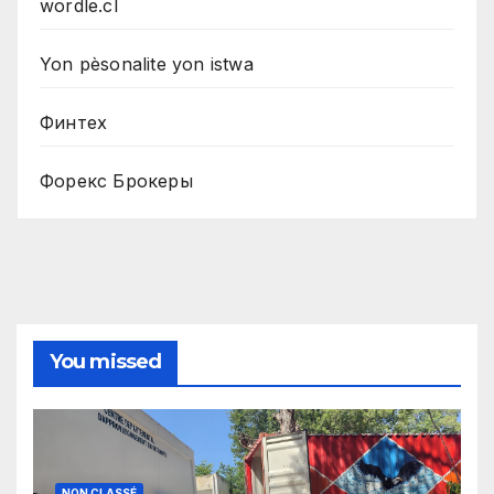
wordle.cl
Yon pèsonalite yon istwa
Финтех
Форекс Брокеры
You missed
NON CLASSÉ