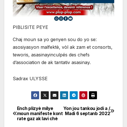
PIBLISITE PEYE
Chaj moun sa yo genyen sou do yo se:
asosiyasyon malfektè, vòl ak zam et consorts,
teworis, asasinayinculpés des chefs
d’association de ak tantativ asasinay.
Sadrax ULYSSE
Ench plizyè milye
Yon jou tankou jodi a /
Navigation
moun manifeste kont
Madi 6 septanb 2022
rate gaz ak lavi chè
de