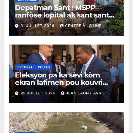
Depatman Sant : MSPP
ranfòse lopital ak sant sante
yo ak yon enpòtan kagezon
31 JUILLET 2026
CENTRE À LA UNE
materyèl medikal
EDITORYAL
POLITIK
Eleksyon pa ka sèvi kòm
ekran lafimen pou kouvri
echèk tranzisyon an
25 JUILLET 2026
JEAN LAUNY AVRIL