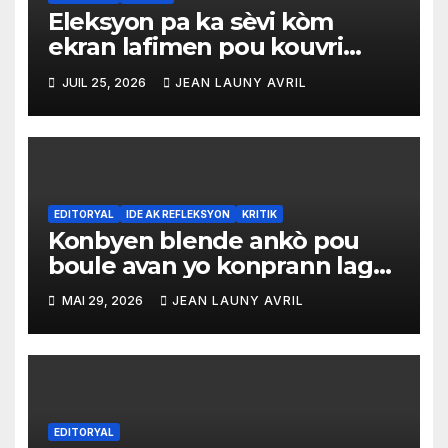
Eleksyon pa ka sèvi kòm
ekran lafimen pou kouvri
echèk tranzisyon an
JUIL 25, 2026
JEAN LAUNY AVRIL
EDITORYAL
IDE AK REFLEKSYON
KRITIK
Konbyen blende ankò pou
boule avan yo konprann lagè
sa pa ka kontinye konsa
MAI 29, 2026
JEAN LAUNY AVRIL
EDITORYAL