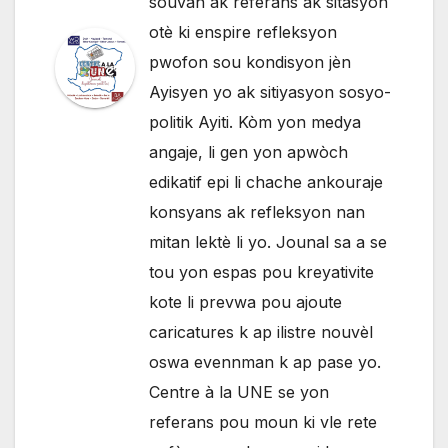
souvan ak referans ak sitasyon
otè ki enspire refleksyon
pwofon sou kondisyon jèn
Ayisyen yo ak sitiyasyon sosyo-
politik Ayiti. Kòm yon medya
angaje, li gen yon apwòch
edikatif epi li chache ankouraje
konsyans ak refleksyon nan
mitan lektè li yo. Jounal sa a se
tou yon espas pou kreyativite
kote li prevwa pou ajoute
caricatures k ap ilistre nouvèl
oswa evennman k ap pase yo.
Centre à la UNE se yon
referans pou moun ki vle rete