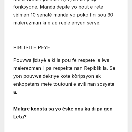
fonksyone. Manda depite yo bout e rete
sèlman 10 senatè manda yo poko fini sou 30
malerezman ki p ap regle anyen serye.
PIBLISITE PEYE
Pouvwa jidisyè a ki la pou fè respete la lwa
malerezman li pa respekte nan Repiblik la. Se
yon pouvwa dekriye kote kòripsyon ak
enkopetans mete toutouni e avili nan sosyete
a.
Malgre konsta sa yo èske nou ka di pa gen
Leta?