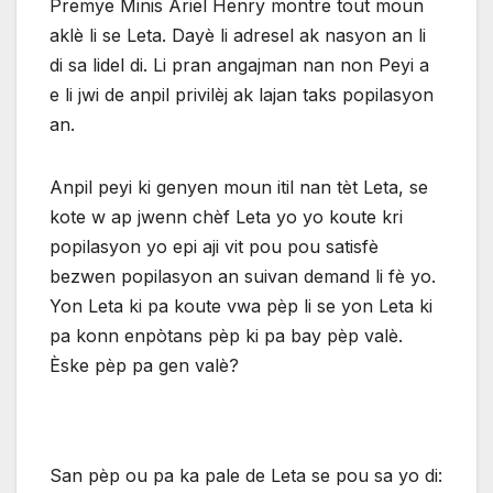
Premye Minis Ariel Henry montre tout moun
aklè li se Leta. Dayè li adresel ak nasyon an li
di sa lidel di. Li pran angajman nan non Peyi a
e li jwi de anpil privilèj ak lajan taks popilasyon
an.
Anpil peyi ki genyen moun itil nan tèt Leta, se
kote w ap jwenn chèf Leta yo yo koute kri
popilasyon yo epi aji vit pou pou satisfè
bezwen popilasyon an suivan demand li fè yo.
Yon Leta ki pa koute vwa pèp li se yon Leta ki
pa konn enpòtans pèp ki pa bay pèp valè.
Èske pèp pa gen valè?
San pèp ou pa ka pale de Leta se pou sa yo di: