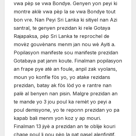
vwa pèp se vwa Bondye. Genyen yon peyi ki
montre aklè vwa pèp la se vwa Bondye tout
bon vre. Nan Peyi Sri Lanka ki sitiyel nan Azi
santral, te genyen prezidan ki rele Gotaya
Rajapaksa, pèp Sri Lanka te reprochel de
movèz gouvènans menm jan nou wè Ayiti a.
Popilasyon manifeste sou manifeste prezidan
Gotabaya pat janm koute. Finalman popilasyon
an frape pye atè an foule, anpil zak vyolans,
moun yo konfle fòs yo, yo atake rezidans
prezidan, batay ak fòs lòd yo e rantre nan
palè al benyen nan pisin. Malgre prezidan an
te mande yo 3 jou poul ka remèt yo peyi a
poul demisyone, yo te reponn prezidan yo pa
kapab bali menm yon koz y ap mouri.
Finalman 13 jiyè a prezidan an te oblije kouri
chape poul li pou pèp la pat pasel alenfinitif.