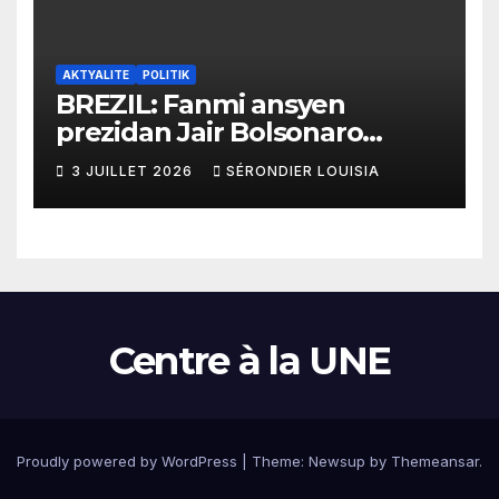
AKTYALITE
POLITIK
BREZIL: Fanmi ansyen
prezidan Jair Bolsonaro
mande gouvènman
3 JUILLET 2026
SÉRONDIER LOUISIA
ameriken an ogmante taks
sou tout pwodui Brezil ap
vann Etazini jiska fen ane
2026 la
Centre à la UNE
Proudly powered by WordPress
|
Theme:
Newsup
by
Themeansar
.