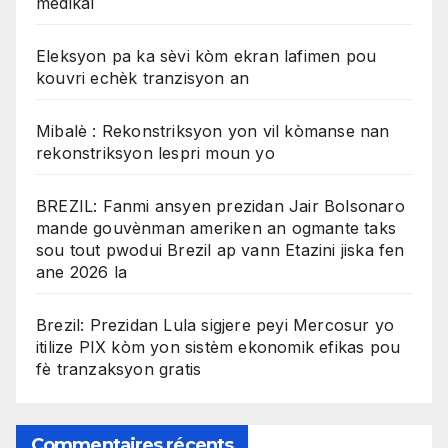
medikal
Eleksyon pa ka sèvi kòm ekran lafimen pou
kouvri echèk tranzisyon an
Mibalè : Rekonstriksyon yon vil kòmanse nan
rekonstriksyon lespri moun yo
BREZIL: Fanmi ansyen prezidan Jair Bolsonaro
mande gouvènman ameriken an ogmante taks
sou tout pwodui Brezil ap vann Etazini jiska fen
ane 2026 la
Brezil: Prezidan Lula sigjere peyi Mercosur yo
itilize PIX kòm yon sistèm ekonomik efikas pou
fè tranzaksyon gratis
Commentaires récents