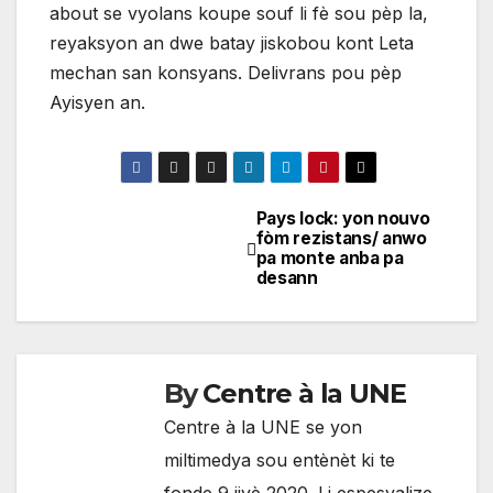
about se vyolans koupe souf li fè sou pèp la,
reyaksyon an dwe batay jiskobou kont Leta
mechan san konsyans. Delivrans pou pèp
Ayisyen an.
Pays lock: yon nouvo
Navigation
fòm rezistans/ anwo
pa monte anba pa
de
desann
l'article
By
Centre à la UNE
Centre à la UNE se yon
miltimedya sou entènèt ki te