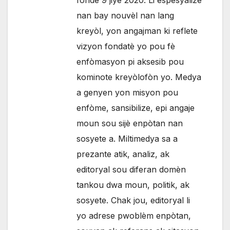
fonde 9 jiyè 2020. Li espesyalize
nan bay nouvèl nan lang
kreyòl, yon angajman ki reflete
vizyon fondatè yo pou fè
enfòmasyon pi aksesib pou
kominote kreyòlofòn yo. Medya
a genyen yon misyon pou
enfòme, sansibilize, epi angaje
moun sou sijè enpòtan nan
sosyete a. Miltimedya sa a
prezante atik, analiz, ak
editoryal sou diferan domèn
tankou dwa moun, politik, ak
sosyete. Chak jou, editoryal li
yo adrese pwoblèm enpòtan,