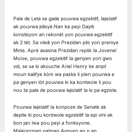
Pale de Leta se gade pouvwa egzekitif, lejislatif
ak pouvwa jidisyè.Nan ka peyi Dayiti
konstisyon an rekonèt yon pouvwa egzekitif
ak 2 tèt. Sa vledi yon Prezidan plis yon premye
Minis. Aprè asasina Prezidan replik la Jovenel
Moïse, pouvwa egzekitif la genyen yon gwo
vid, se sa ki akouche Ariel Henry ke anpil
moun kalifye kòm wa paske li plen pouvwa e
pa genyen lòt pouvwa ki ka kontwole li pou
nou ta pale de pouvwa lejislatif la ki pa egziste.
Pouvwa lejislatif la konpoze de Senatè ak
depite ki pou kontwole egzekitif la epi vini ak
bon jan lwa pou peyi a fonksyone.
Malerezman palman Ayisyen an p ap