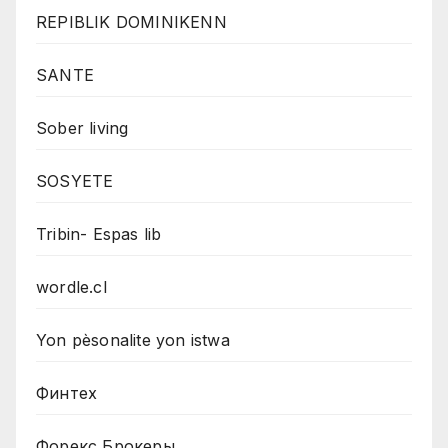
REPIBLIK DOMINIKENN
SANTE
Sober living
SOSYETE
Tribin- Espas lib
wordle.cl
Yon pèsonalite yon istwa
Финтех
Форекс Брокеры