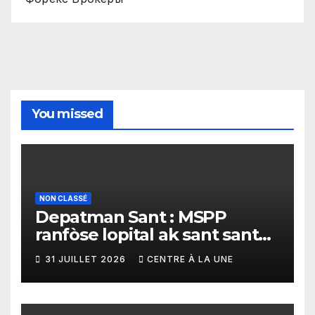
You missed
NON CLASSÉ
Depatman Sant : MSPP
ranfòse lopital ak sant sante
yo ak yon enpòtan kagezon
31 JUILLET 2026
CENTRE À LA UNE
materyèl medikal