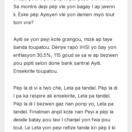
Sa montre depi pèp vle yon bagay l ap jwenn
li. Èske pèp Ayisyen vle yon demen miyò tout
bon vre?
Ayiti se yon peyi kote grangou, mizè ap taye
banda toupatou. Dènye rapò IHSI yo bay yon
enflasyon 30.5%, 115 goud se sa w ap bezwen
pou pipiti selon done bank santral Ayiti.
Ensekirite toupatou.
Pèp la di vi a twò chè, Leta pa tandel. Pèp la di
l pa ka respire ak ensekirite, Leta pa tandel.
Pèp la di l bezwen gaz nan ponp yo, Leta pa
tandel. Finalman anpil kote nan Peyi a pèp la
deside batay pou lavi l chanjel yon fwa pou
tout. Lè Leta yon peyi refize tande kri pèp li ki