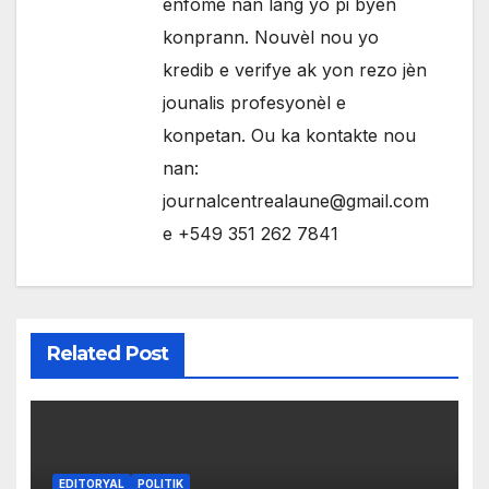
enfòme nan lang yo pi byen
konprann. Nouvèl nou yo
kredib e verifye ak yon rezo jèn
jounalis profesyonèl e
konpetan. Ou ka kontakte nou
nan:
journalcentrealaune@gmail.com
e +549 351 262 7841
Related Post
EDITORYAL
POLITIK