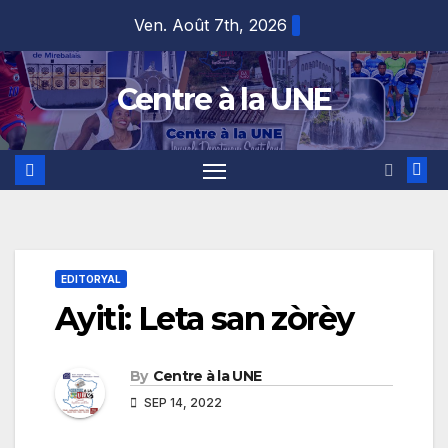
Skip
content
Ven. Août 7th, 2026
to
content
Centre à la UNE
EDITORYAL
Ayiti: Leta san zòrèy
By
Centre à la UNE
SEP 14, 2022