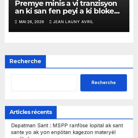
Premye minis a vi tranzisyon
an ki san fen peyi a ki bloke
nan menm sik la
MAI 26, 2026
JEAN LAUNY AVRIL
Recherche
Recherche
Articles récents
Depatman Sant : MSPP ranfòse lopital ak sant
sante yo ak yon enpòtan kagezon materyèl