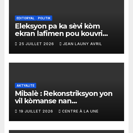
EDITORYAL
POLITIK
Eleksyon pa ka sèvi kòm
ekran lafimen pou kouvri
echèk tranzisyon an
25 JUILLET 2026
JEAN LAUNY AVRIL
AKTYALITE
Mibalè : Rekonstriksyon yon
vil kòmanse nan
rekonstriksyon lespri moun
19 JUILLET 2026
CENTRE À LA UNE
yo