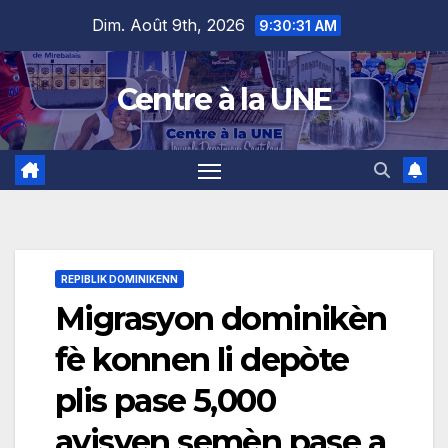
Skip
content
Dim. Août 9th, 2026
9:30:32 AM
to
content
Centre à la UNE
REPIBLIK DOMINIKENN
Migrasyon dominikèn
fè konnen li depòte
plis pase 5,000
ayisyen semèn pase a