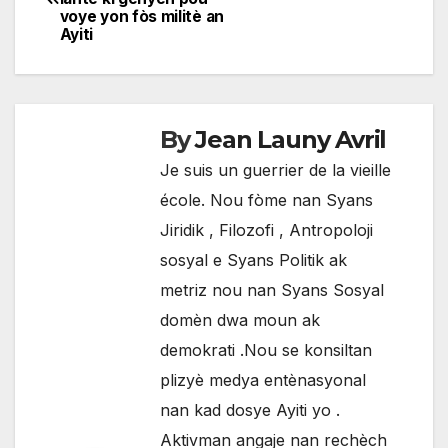
de
voye yon fòs militè an
Ayiti
l'article
By
Jean Launy Avril
Je suis un guerrier de la vieille
école. Nou fòme nan Syans
Jiridik , Filozofi , Antropoloji
sosyal e Syans Politik ak
metriz nou nan Syans Sosyal
domèn dwa moun ak
demokrati .Nou se konsiltan
plizyè medya entènasyonal
nan kad dosye Ayiti yo .
Aktivman angaje nan rechèch