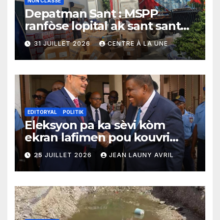
NON CLASSÉ
Depatman Sant : MSPP
ranfòse lopital ak sant sante
yo ak yon enpòtan kagezon
31 JUILLET 2026
CENTRE À LA UNE
materyèl medikal
EDITORYAL
POLITIK
Eleksyon pa ka sèvi kòm
ekran lafimen pou kouvri
echèk tranzisyon an
25 JUILLET 2026
JEAN LAUNY AVRIL