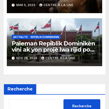
Ayiti teyoris
MAR 5, 2025
CENTRE À LA UNE
AKTYALITE
REPIBLIK DOMINIKENN
Paleman Repiblik Dominikèn
vini ak yon projè lwa rijid pou
Ayisyen ki deside achte kay
NOV 26, 2024
CENTRE À LA UNE
Sendomeng
Recherche
Recherche