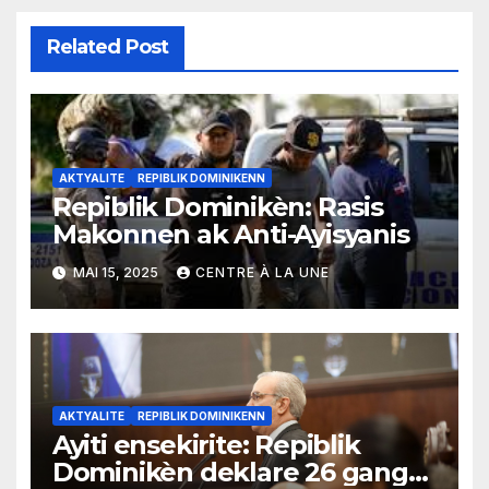
Related Post
AKTYALITE
REPIBLIK DOMINIKENN
Repiblik Dominikèn: Rasis
Makonnen ak Anti-Ayisyanis
MAI 15, 2025
CENTRE À LA UNE
AKTYALITE
REPIBLIK DOMINIKENN
Ayiti ensekirite: Repiblik
Dominikèn deklare 26 gang