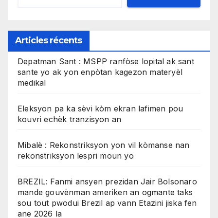
Articles récents
Depatman Sant : MSPP ranfòse lopital ak sant
sante yo ak yon enpòtan kagezon materyèl
medikal
Eleksyon pa ka sèvi kòm ekran lafimen pou
kouvri echèk tranzisyon an
Mibalè : Rekonstriksyon yon vil kòmanse nan
rekonstriksyon lespri moun yo
BREZIL: Fanmi ansyen prezidan Jair Bolsonaro
mande gouvènman ameriken an ogmante taks
sou tout pwodui Brezil ap vann Etazini jiska fen
ane 2026 la