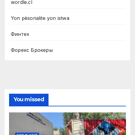
wordle.cl
Yon pèsonalite yon istwa
Финтех
Форекс Брокеры
You missed