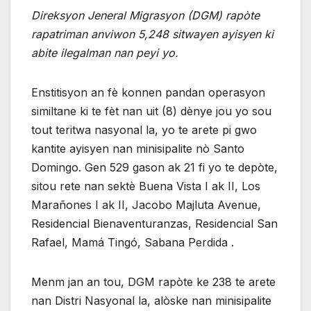
Direksyon Jeneral Migrasyon (DGM) rapòte
rapatriman anviwon 5,248 sitwayen ayisyen ki
abite ilegalman nan peyi yo.
Enstitisyon an fè konnen pandan operasyon
similtane ki te fèt nan uit (8) dènye jou yo sou
tout teritwa nasyonal la, yo te arete pi gwo
kantite ayisyen nan minisipalite nò Santo
Domingo. Gen 529 gason ak 21 fi yo te depòte,
sitou rete nan sektè Buena Vista I ak II, Los
Marañones I ak II, Jacobo Majluta Avenue,
Residencial Bienaventuranzas, Residencial San
Rafael, Mamá Tingó, Sabana Perdida .
Menm jan an tou, DGM rapòte ke 238 te arete
nan Distri Nasyonal la, alòske nan minisipalite