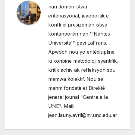
nan domèn istwa
entènasyonal, jeyopolitik e
konfli pi presizeman istwa
kontanporèn nan '"Nantes
Université'" peyi LaFrans.
Apwòch nou yo entèdisiplinè
ki konbine metodoloji syantifik,
kritik achiv ak refleksyon sou
memwa kolektif. Nou se
manm fondatè et Direktè
jeneral jounal "Centre à la
UNE". Mail:
jean.launy.avril@mi.unc.edu.ar