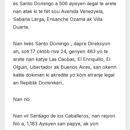
ès Santo Domingo a 506 ayisyen ilegal te arete
nan atak ki te fèt sou Avenida Venezyela,
Sabana Larga, Ensanche Ozama ak Villa
Duarte.
Nan lwès Santo Domingo , dapre Direksyon
an, soti 17 oktòb rive 24, genyen 483 yo te
arete nan katye Las Caobas, El Enriquillo, El
Olguin, Libertador ak Buenos Aires, san okenn
kalite dokiman ki akredite yo kòm etranje legal
an Repiblik Dominikèn..
Nan nò
Nan vil Santiago de los Caballeros, nan rejyon
Nò a, 1,183 Ayisyen san papye, ak yon