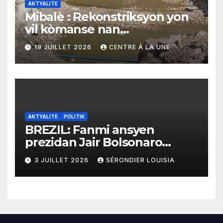
AKTYALITE
Mibalè : Rekonstriksyon yon
vil kòmanse nan
rekonstriksyon lespri moun
19 JUILLET 2026
CENTRE À LA UNE
yo
AKTYALITE
POLITIK
BREZIL: Fanmi ansyen
prezidan Jair Bolsonaro
mande gouvènman
3 JUILLET 2026
SÉRONDIER LOUISIA
ameriken an ogmante taks
sou tout pwodui Brezil ap
vann Etazini jiska fen ane
2026 la