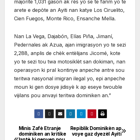
majorite 1,031 gason ak rès yo se te fanm yo te
arete e depòte an Ayiti nan katye Los Ciruelito,
Cien Fuegos, Monte Rico, Ensanche Mella.
Nan La Vega, Dajabón, Elías Piña, Jimaní,
Pedernales ak Azua, ajan imigrasyon yo te sezi
2,288, anplis de chèk entèlijans Jicomé, kote
yo te sezi tou twa motosiklèt san dokiman, nan
operasyon ki pral kontinye anpeche antre sou
teritwa nasyonal imigran ilegal yo, epi anpeche
moun ki gen dosye jidisyè k ap eseye twouble
vijilans pou anvayi teritwa dominiken an.”
Minis Zafè Etranje
Repiblik Dominikèn ap
Navigation
dominiken an kritike
voye gaz dyezèl Ayiti
lantè ki genyen pou