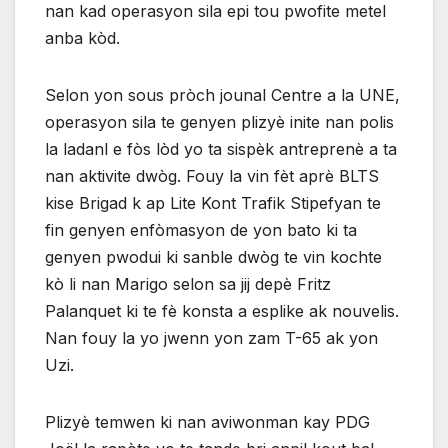
nan kad operasyon sila epi tou pwofite metel
anba kòd.
Selon yon sous pròch jounal Centre a la UNE,
operasyon sila te genyen plizyè inite nan polis
la ladanl e fòs lòd yo ta sispèk antreprenè a ta
nan aktivite dwòg. Fouy la vin fèt aprè BLTS
kise Brigad k ap Lite Kont Trafik Stipefyan te
fin genyen enfòmasyon de yon bato ki ta
genyen pwodui ki sanble dwòg te vin kochte
kò li nan Marigo selon sa jij depè Fritz
Palanquet ki te fè konsta a esplike ak nouvelis.
Nan fouy la yo jwenn yon zam T-65 ak yon
Uzi.
Plizyè temwen ki nan aviwonman kay PDG