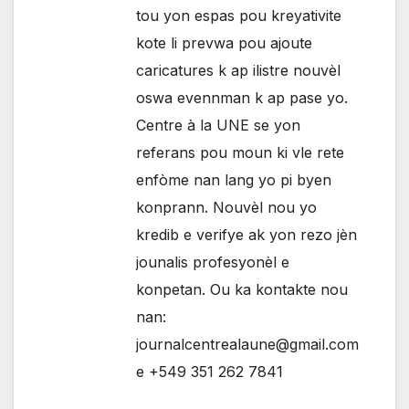
tou yon espas pou kreyativite
kote li prevwa pou ajoute
caricatures k ap ilistre nouvèl
oswa evennman k ap pase yo.
Centre à la UNE se yon
referans pou moun ki vle rete
enfòme nan lang yo pi byen
konprann. Nouvèl nou yo
kredib e verifye ak yon rezo jèn
jounalis profesyonèl e
konpetan. Ou ka kontakte nou
nan:
journalcentrealaune@gmail.com
e +549 351 262 7841