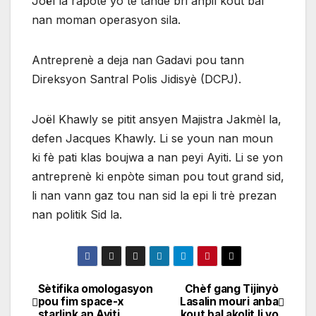
Joël la rapòte yo te tande bri anpil kout bal
nan moman operasyon sila.
Antreprenè a deja nan Gadavi pou tann
Direksyon Santral Polis Jidisyè (DCPJ).
Joël Khawly se pitit ansyen Majistra Jakmèl la,
defen Jacques Khawly. Li se youn nan moun
ki fè pati klas boujwa a nan peyi Ayiti. Li se yon
antreprenè ki enpòte siman pou tout grand sid,
li nan vann gaz tou nan sid la epi li trè prezan
nan politik Sid la.
Sètifika omologasyon
Chèf gang Tijinyò
Navigation
pou fim space-x
Lasalin mouri anba
starlink an Ayiti
kout bal akolit li yo