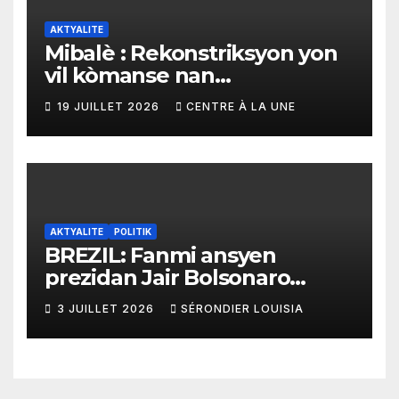
AKTYALITE
Mibalè : Rekonstriksyon yon
vil kòmanse nan
rekonstriksyon lespri moun
19 JUILLET 2026
CENTRE À LA UNE
yo
AKTYALITE
POLITIK
BREZIL: Fanmi ansyen
prezidan Jair Bolsonaro
mande gouvènman
3 JUILLET 2026
SÉRONDIER LOUISIA
ameriken an ogmante taks
sou tout pwodui Brezil ap
vann Etazini jiska fen ane
2026 la