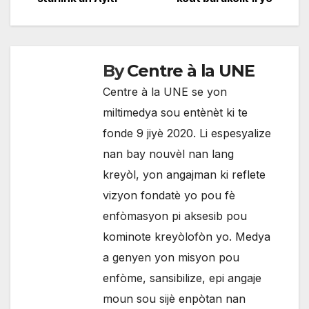
de
l'article
By
Centre à la UNE
Centre à la UNE se yon
miltimedya sou entènèt ki te
fonde 9 jiyè 2020. Li espesyalize
nan bay nouvèl nan lang
kreyòl, yon angajman ki reflete
vizyon fondatè yo pou fè
enfòmasyon pi aksesib pou
kominote kreyòlofòn yo. Medya
a genyen yon misyon pou
enfòme, sansibilize, epi angaje
moun sou sijè enpòtan nan