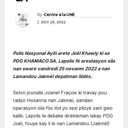
By
Centre à la UNE
NOV 26, 2022
Polis Nasyonal Ayiti arete Joël Khawly ki se
PDG KHAMACO SA. Lapolis fè arestasyon sila
nan sware vandredi 25 novanm 2022 a nan
Lamandou Jakmèl depatman Sidès.
Selon jounalis Joanel Fraçois ki travay pou
radyo Hosanna nan Jakmel, pandan
operasyon sila fòs lòd yo sezi plizyè zam gwo
kalib. Lapolis te debake dirèkteman lakay PDG
Joël, fouye kay li ki nan Lamandou (Jakmèl)