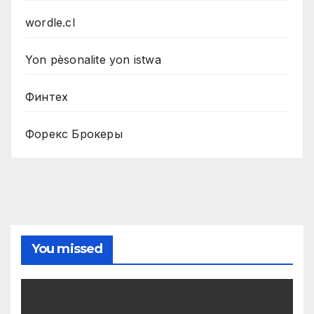
wordle.cl
Yon pèsonalite yon istwa
Финтех
Форекс Брокеры
You missed