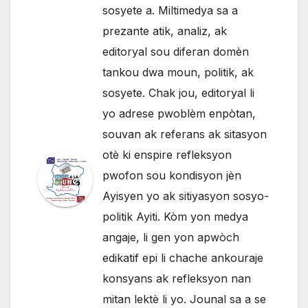
sosyete a. Miltimedya sa a
prezante atik, analiz, ak
editoryal sou diferan domèn
tankou dwa moun, politik, ak
sosyete. Chak jou, editoryal li
yo adrese pwoblèm enpòtan,
souvan ak referans ak sitasyon
otè ki enspire refleksyon
pwofon sou kondisyon jèn
Ayisyen yo ak sitiyasyon sosyo-
politik Ayiti. Kòm yon medya
angaje, li gen yon apwòch
edikatif epi li chache ankouraje
konsyans ak refleksyon nan
mitan lektè li yo. Jounal sa a se