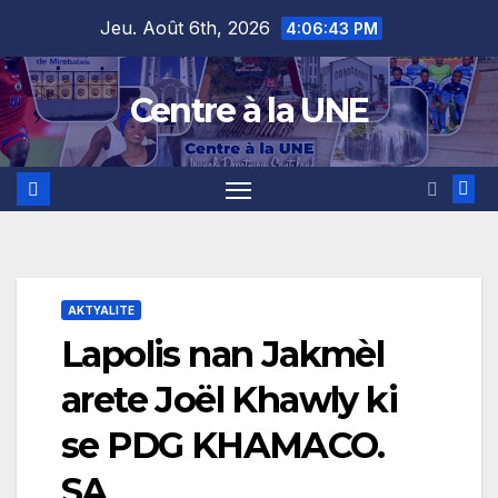
Skip
content
Jeu. Août 6th, 2026
4:06:44 PM
to
content
Centre à la UNE
AKTYALITE
Lapolis nan Jakmèl
arete Joël Khawly ki
se PDG KHAMACO.
SA