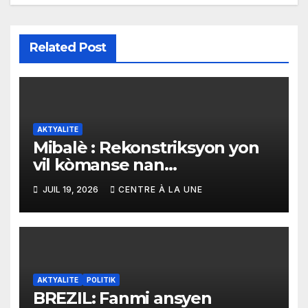
Related Post
AKTYALITE
Mibalè : Rekonstriksyon yon
vil kòmanse nan
rekonstriksyon lespri moun
JUIL 19, 2026
CENTRE À LA UNE
yo
AKTYALITE
POLITIK
BREZIL: Fanmi ansyen