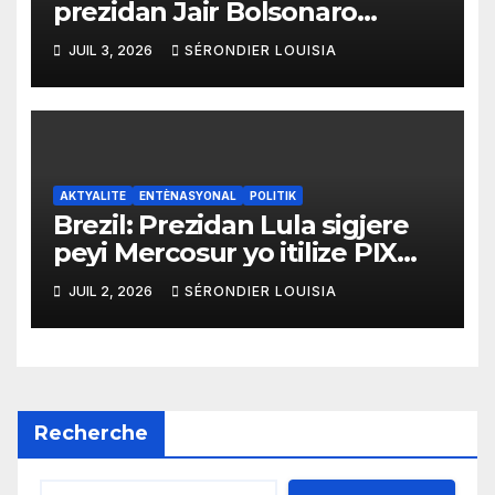
prezidan Jair Bolsonaro
mande gouvènman ameriken
JUIL 3, 2026
SÉRONDIER LOUISIA
an ogmante taks sou tout
pwodui Brezil ap vann Etazini
jiska fen ane 2026 la
AKTYALITE
ENTÈNASYONAL
POLITIK
Brezil: Prezidan Lula sigjere
peyi Mercosur yo itilize PIX
kòm yon sistèm ekonomik
JUIL 2, 2026
SÉRONDIER LOUISIA
efikas pou fè tranzaksyon
gratis
Recherche