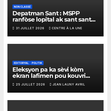
NON CLASSÉ
Depatman Sant : MSPP
ranfòse lopital ak sant sante
yo ak yon enpòtan kagezon
31 JUILLET 2026
CENTRE À LA UNE
materyèl medikal
EDITORYAL
POLITIK
Eleksyon pa ka sèvi kòm
ekran lafimen pou kouvri
echèk tranzisyon an
25 JUILLET 2026
JEAN LAUNY AVRIL