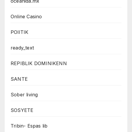
oceanida.mx
Online Casino
POlITIK
ready_text
REPIBLIK DOMINIKENN
SANTE
Sober living
SOSYETE
Tribin- Espas lib