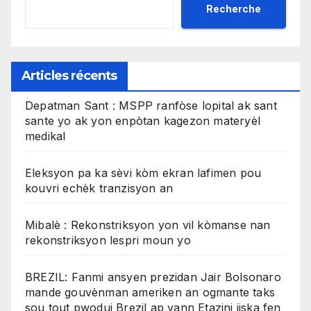
Recherche
Articles récents
Depatman Sant : MSPP ranfòse lopital ak sant
sante yo ak yon enpòtan kagezon materyèl
medikal
Eleksyon pa ka sèvi kòm ekran lafimen pou
kouvri echèk tranzisyon an
Mibalè : Rekonstriksyon yon vil kòmanse nan
rekonstriksyon lespri moun yo
BREZIL: Fanmi ansyen prezidan Jair Bolsonaro
mande gouvènman ameriken an ogmante taks
sou tout pwodui Brezil ap vann Etazini jiska fen