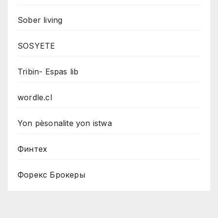
Sober living
SOSYETE
Tribin- Espas lib
wordle.cl
Yon pèsonalite yon istwa
Финтех
Форекс Брокеры