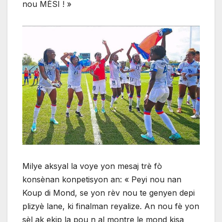
nou MÈSI ! »
Milye aksyal la voye yon mesaj trè fò
konsènan konpetisyon an: « Peyi nou nan
Koup di Mond, se yon rèv nou te genyen depi
plizyè lane, ki finalman reyalize. An nou fè yon
sèl ak ekip la pou n al montre le mond kisa