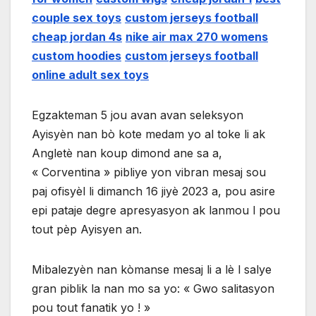
couple sex toys
custom jerseys football
cheap jordan 4s
nike air max 270 womens
custom hoodies
custom jerseys football
online adult sex toys
Egzakteman 5 jou avan avan seleksyon
Ayisyèn nan bò kote medam yo al toke li ak
Angletè nan koup dimond ane sa a,
« Corventina » pibliye yon vibran mesaj sou
paj ofisyèl li dimanch 16 jiyè 2023 a, pou asire
epi pataje degre apresyasyon ak lanmou l pou
tout pèp Ayisyen an.
Mibalezyèn nan kòmanse mesaj li a lè l salye
gran piblik la nan mo sa yo: « Gwo salitasyon
pou tout fanatik yo ! »