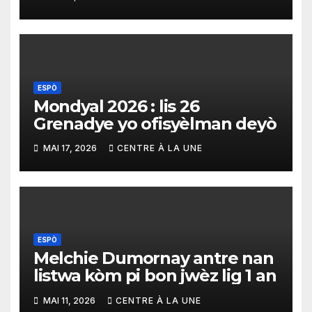
espòtif
ESPÒ
Mondyal 2026 : lis 26
Grenadye yo ofisyèlman deyò
MAI 17, 2026
CENTRE À LA UNE
ESPÒ
Melchie Dumornay antre nan
listwa kòm pi bon jwèz lig 1 an
MAI 11, 2026
CENTRE À LA UNE