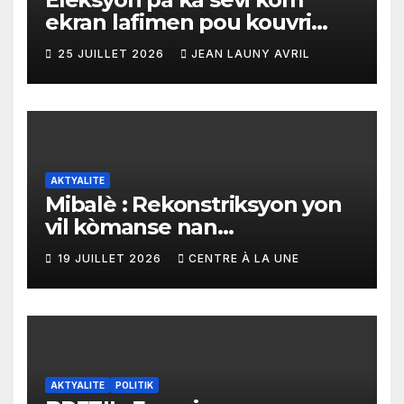
ekran lafimen pou kouvri
echèk tranzisyon an
25 JUILLET 2026
JEAN LAUNY AVRIL
AKTYALITE
Mibalè : Rekonstriksyon yon
vil kòmanse nan
rekonstriksyon lespri moun
19 JUILLET 2026
CENTRE À LA UNE
yo
AKTYALITE
POLITIK