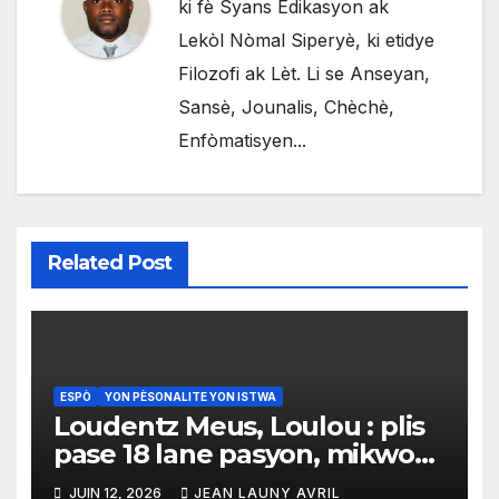
ki fè Syans Edikasyon ak
Lekòl Nòmal Siperyè, ki etidye
Filozofi ak Lèt. Li se Anseyan,
Sansè, Jounalis, Chèchè,
Enfòmatisyen...
Related Post
ESPÒ
YON PÈSONALITE YON ISTWA
Loudentz Meus, Loulou : plis
pase 18 lane pasyon, mikwo
ak angajman nan sèvis radyo
JUIN 12, 2026
JEAN LAUNY AVRIL