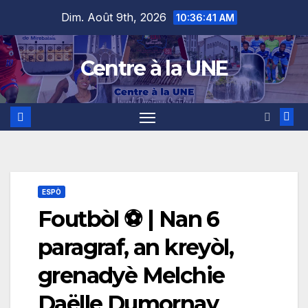
Skip
content
Dim. Août 9th, 2026
10:36:42 AM
to
content
Centre à la UNE
ESPÒ
Foutbòl ⚽ | Nan 6
paragraf, an kreyòl,
grenadyè Melchie
Daëlle Dumornay