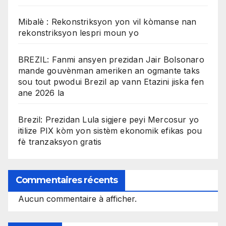
Mibalè : Rekonstriksyon yon vil kòmanse nan
rekonstriksyon lespri moun yo
BREZIL: Fanmi ansyen prezidan Jair Bolsonaro
mande gouvènman ameriken an ogmante taks
sou tout pwodui Brezil ap vann Etazini jiska fen
ane 2026 la
Brezil: Prezidan Lula sigjere peyi Mercosur yo
itilize PIX kòm yon sistèm ekonomik efikas pou
fè tranzaksyon gratis
Commentaires récents
Aucun commentaire à afficher.