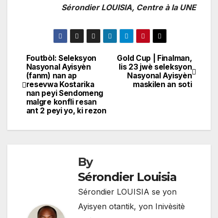
Sérondier LOUISIA, Centre à la UNE
Foutbòl: Seleksyon
Gold Cup | Finalman,
Navigation
Nasyonal Ayisyèn
lis 23 jwè seleksyon
(fanm) nan ap
Nasyonal Ayisyèn
de
resevwa Kostarika
maskilen an soti
nan peyi Sendomeng
l'article
malgre konfli resan
ant 2 peyi yo, ki rezon
By
Sérondier Louisia
Sérondier LOUISIA se yon
Ayisyen otantik, yon Inivèsitè