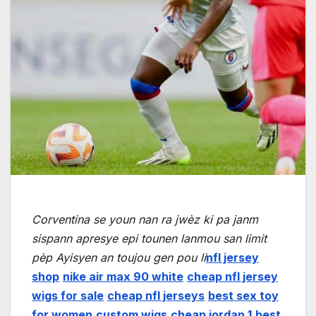
Corventina se youn nan ra jwèz ki pa janm
sispann apresye epi tounen lanmou san limit
pèp Ayisyen an toujou gen pou li
nfl jersey
shop
nike air max 90 white
cheap nfl jersey
wigs for sale
cheap nfl jerseys
best sex toy
for women
custom wigs
cheap jordan 1
best