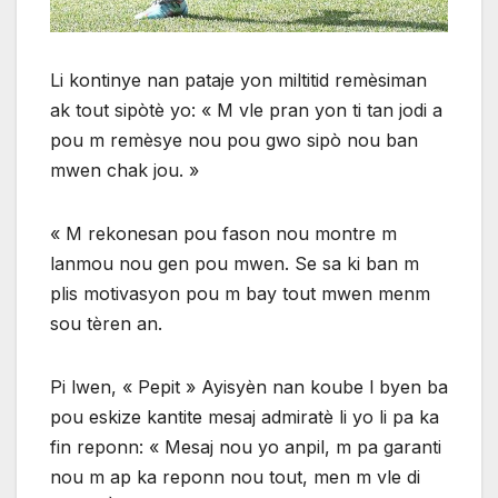
Li kontinye nan pataje yon miltitid remèsiman
ak tout sipòtè yo: « M vle pran yon ti tan jodi a
pou m remèsye nou pou gwo sipò nou ban
mwen chak jou. »
« M rekonesan pou fason nou montre m
lanmou nou gen pou mwen. Se sa ki ban m
plis motivasyon pou m bay tout mwen menm
sou tèren an.
Pi lwen, « Pepit » Ayisyèn nan koube l byen ba
pou eskize kantite mesaj admiratè li yo li pa ka
fin reponn: « Mesaj nou yo anpil, m pa garanti
nou m ap ka reponn nou tout, men m vle di