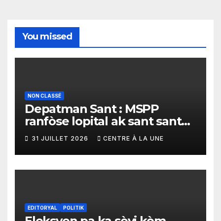
You missed
NON CLASSÉ
Depatman Sant : MSPP
ranfòse lopital ak sant sante
yo ak yon enpòtan kagezon
31 JUILLET 2026
CENTRE À LA UNE
materyèl medikal
EDITORYAL
POLITIK
Eleksyon pa ka sèvi kòm