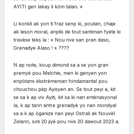
AYITI gen lakay li kòm talan. »
Li konkli ak yon ti fraz senp ki, poutan, chaje
ak leson moral, anplis de tout santiman fyète ki
travèse tèks la : « Nou rive san pran daso,
Grenadye Alaso ! » ????
N ap note, koup dimond sa a se yon gran
premyè pou Melchie, men ki genyen yon
enpòtans èkstrèmeman fondamantal pou
chouchou pèp Ayisyen an. Se tout peyi a, kit
se sa k ap viv Ayiti, kit sa ki nan entènasyonal
la, k ap tann antre grenadyè yo nan mondyal
sa a k ap òganize nan peyi Ostrali ak Nouvèl
Zelann, soti 20 jiyè pou rive 20 dawout 2023 a.