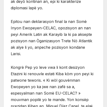
ak deyò kontinan an, epi ki karakterize
diplomasi lapè yo.
Epitou nan deklarasyon final la nan Somè
Inyon Ewopeyen-CELAC, opozisyon an nan
peyi Amerik Latin ak Karayib la ki pa aksepte
pozisyon nan Òganizasyon Trete Nò Atlantik
ak alye li yo, anpeche pozisyon kondane
Larisi.
Kongrè Pep yo leve vwa li kont desizyon
Etazini ki renouvle estati Kiba kòm yon peyi ki
patwone teworis. « Ki wòl gouvènman
Ewopeyen yo ka jwe nan zafè sa a,
espesyalman nan Somè EU-CELAC? »
mouvman popilè yo te mande. Yon konsèp
prezidan Kiben an, Miguel Díaz Canel, te elaji