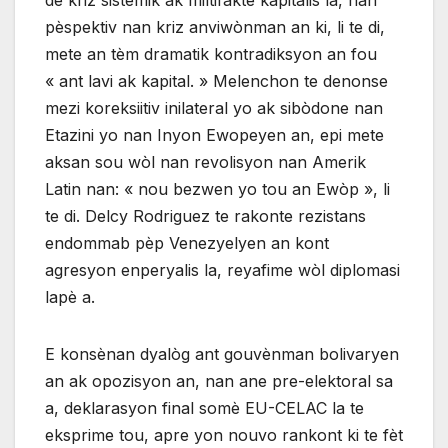
de kriz sistemik ak miltifaktè kapitalis la, nan
pèspektiv nan kriz anviwònman an ki, li te di,
mete an tèm dramatik kontradiksyon an fou
« ant lavi ak kapital. » Melenchon te denonse
mezi koreksiitiv inilateral yo ak sibòdone nan
Etazini yo nan Inyon Ewopeyen an, epi mete
aksan sou wòl nan revolisyon nan Amerik
Latin nan: « nou bezwen yo tou an Ewòp », li
te di. Delcy Rodriguez te rakonte rezistans
endommab pèp Venezyelyen an kont
agresyon enperyalis la, reyafime wòl diplomasi
lapè a.
E konsènan dyalòg ant gouvènman bolivaryen
an ak opozisyon an, nan ane pre-elektoral sa
a, deklarasyon final somè EU-CELAC la te
eksprime tou, apre yon nouvo rankont ki te fèt