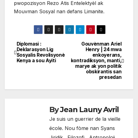
pwopozisyon Rezo Atis Entelektyèl ak
Mouvman Sosyal nan defans Limanite.
Diplomasi :
Gouvènman Ariel
Navigation
Deklarasyon Lig
Henry | 24 mwa
Sosyalis Revolisyonè
enkoyerans,
de
Kenya a sou Ayiti
kontradiksyon, manti,
marye ak yon politik
l'article
obskirantis san
presedan
By
Jean Launy Avril
Je suis un guerrier de la vieille
école. Nou fòme nan Syans
Jiridik , Filozofi , Antropoloji