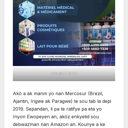
PIBLISITE PEYE
Akò a ak manm yo nan Mercosur (Brezil,
Ajantin, Irigwe ak Paragwe) te sou tab la depi
2019. Sepandan, li pa te ratifye pa eta yo
Inyon Ewopeyen an, akòz enkyetid sou
debwazman nan Amazon an. Kounye a ke