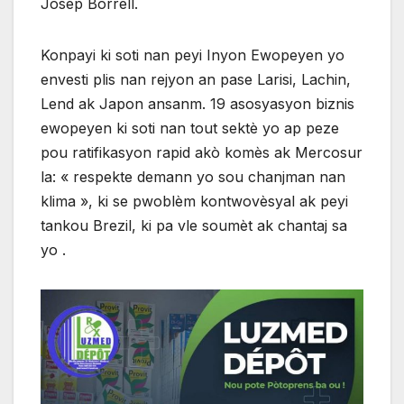
Josep Borrell.
Konpayi ki soti nan peyi Inyon Ewopeyen yo
envesti plis nan rejyon an pase Larisi, Lachin,
Lend ak Japon ansanm. 19 asosyasyon biznis
ewopeyen ki soti nan tout sektè yo ap peze
pou ratifikasyon rapid akò komès ak Mercosur
la: « respekte demann yo sou chanjman nan
klima », ki se pwoblèm kontwovèsyal ak peyi
tankou Brezil, ki pa vle soumèt ak chantaj sa
yo .