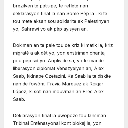
brezilyen te patisipe, te reflete nan
deklarasyon final la nan Somè Pèp la , ki te
tou mete aksan sou solidarite ak Palestinyen
yo, Sahrawi yo ak pèp ayisyen an.
Dokiman an te pale tou de kriz klimatik la, kriz
migratè a ak dèt yo, yon enstriman chantaj
pou pèp sid yo. Anplis de sa, yo te mande
liberasyon diplomat Venezyelyen an, Alex
Saab, kidnape Ozetazini. Ka Saab la te diskite
nan de fowòm, Fravia Marquez ak Roigar
López, ki soti nan mouvman an Free Alex
Saab.
Deklarasyon final la pwopoze tou lansman
Tribinal Entènasyonal kont blokaj la, yon