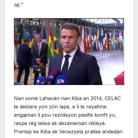
laj.”
Nan somè Lahavàn nan Kiba an 2014, CELAC
te deklare yon zòn lapè, e li te reyafime
angajman li pou rezolisyon pasifik konfli yo,
respè règ lalwa ak dezameman nikleyè.
Prensip ke Kiba ak Venezyela pratike andedan