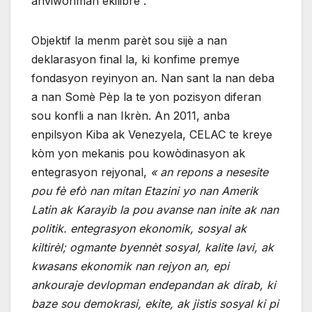
anviwònman ekilibre”.
Objektif la menm parèt sou sijè a nan
deklarasyon final la, ki konfime premye
fondasyon reyinyon an. Nan sant la nan deba
a nan Somè Pèp la te yon pozisyon diferan
sou konfli a nan Ikrèn. An 2011, anba
enpilsyon Kiba ak Venezyela, CELAC te kreye
kòm yon mekanis pou kowòdinasyon ak
entegrasyon rejyonal,
« an repons a nesesite
pou fè efò nan mitan Etazini yo nan Amerik
Latin ak Karayib la pou avanse nan inite ak nan
politik. entegrasyon ekonomik, sosyal ak
kiltirèl; ogmante byennèt sosyal, kalite lavi, ak
kwasans ekonomik nan rejyon an, epi
ankouraje devlopman endepandan ak dirab, ki
baze sou demokrasi, ekite, ak jistis sosyal ki pi