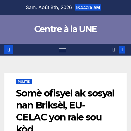
Skip
content
Sam. Août 8th, 2026
9:44:26 AM
to
content
Centre à la UNE
POLITIK
Somè ofisyel ak sosyal
nan Briksèl, EU-
CELAC yon rale sou
kòd