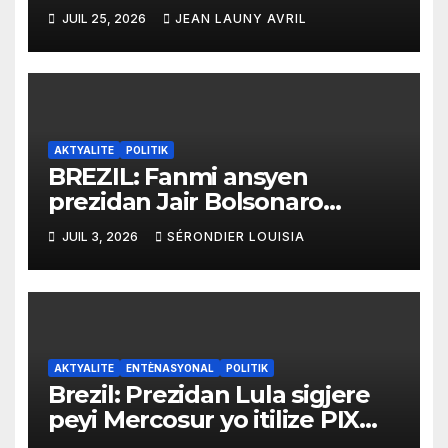
echèk tranzisyon an
JUIL 25, 2026
JEAN LAUNY AVRIL
AKTYALITE
POLITIK
BREZIL: Fanmi ansyen
prezidan Jair Bolsonaro
mande gouvènman ameriken
JUIL 3, 2026
SÉRONDIER LOUISIA
an ogmante taks sou tout
pwodui Brezil ap vann Etazini
jiska fen ane 2026 la
AKTYALITE
ENTÈNASYONAL
POLITIK
Brezil: Prezidan Lula sigjere
peyi Mercosur yo itilize PIX
kòm yon sistèm ekonomik