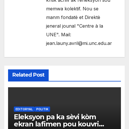
kritik achiv ak refleksyon sou
memwa kolektif. Nou se
manm fondatè et Direktè
jeneral jounal "Centre à la
UNE". Mail:
jean.launy.avril@mi.unc.edu.ar
Related Post
EDITORYAL
POLITIK
Eleksyon pa ka sèvi kòm
ekran lafimen pou kouvri