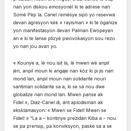
nan yon diskou emosyonèl ki te adrese nan
Somè Pèp la. Canel remèsye sipò yo resevwa
devan agresyon kèk « rayisman » ki te òganize
yon manifestasyon devan Palman Ewopeyen
an e ki te lanse plizyè pwovokasyon sou rezo
yo nan jou avan yo.
« Kounye a, lè nou isit la, lè mwen wè anpil
jèn, anpil moun ki angaje nan kòz ki pi jis nan
mond lan, anpil moun nan solidarite nouri
santiman solidarite sa a, ki se sa nou dwe
globalize nan mond lan. Mwen panse ak
Fidel », Diaz-Canel di, ant aplodisman ak
eksklamasyon: « Mwen se Fidel! Mwen se
Fidel! » “La a – kontinye prezidan Kiba a – nou
se pa prensip, pa konviksyon, paske sa a se