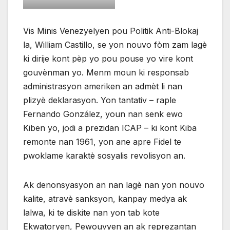
Vis Minis Venezyelyen pou Politik Anti-Blokaj
la, William Castillo, se yon nouvo fòm zam lagè
ki dirije kont pèp yo pou pouse yo vire kont
gouvènman yo. Menm moun ki responsab
administrasyon ameriken an admèt li nan
plizyè deklarasyon. Yon tantativ – raple
Fernando González, youn nan senk ewo
Kiben yo, jodi a prezidan ICAP – ki kont Kiba
remonte nan 1961, yon ane apre Fidel te
pwoklame karaktè sosyalis revolisyon an.
Ak denonsyasyon an nan lagè nan yon nouvo
kalite, atravè sanksyon, kanpay medya ak
lalwa, ki te diskite nan yon tab kote
Ekwatoryen, Pewouvyen an ak reprezantan