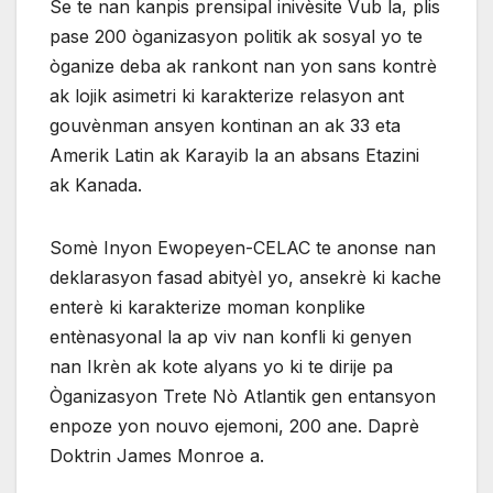
Se te nan kanpis prensipal inivèsite Vub la, plis
pase 200 òganizasyon politik ak sosyal yo te
òganize deba ak rankont nan yon sans kontrè
ak lojik asimetri ki karakterize relasyon ant
gouvènman ansyen kontinan an ak 33 eta
Amerik Latin ak Karayib la an absans Etazini
ak Kanada.
Somè Inyon Ewopeyen-CELAC te anonse nan
deklarasyon fasad abityèl yo, ansekrè ki kache
enterè ki karakterize moman konplike
entènasyonal la ap viv nan konfli ki genyen
nan Ikrèn ak kote alyans yo ki te dirije pa
Òganizasyon Trete Nò Atlantik gen entansyon
enpoze yon nouvo ejemoni, 200 ane. Daprè
Doktrin James Monroe a.