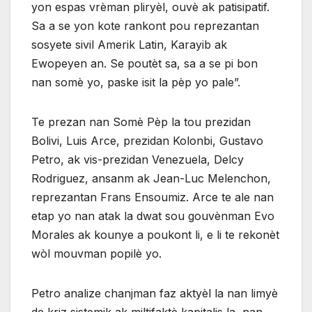
yon espas vrèman pliryèl, ouvè ak patisipatif.
Sa a se yon kote rankont pou reprezantan
sosyete sivil Amerik Latin, Karayib ak
Ewopeyen an. Se poutèt sa, sa a se pi bon
nan somè yo, paske isit la pèp yo pale”.
Te prezan nan Somè Pèp la tou prezidan
Bolivi, Luis Arce, prezidan Kolonbi, Gustavo
Petro, ak vis-prezidan Venezuela, Delcy
Rodriguez, ansanm ak Jean-Luc Melenchon,
reprezantan Frans Ensoumiz. Arce te ale nan
etap yo nan atak la dwat sou gouvènman Evo
Morales ak kounye a poukont li, e li te rekonèt
wòl mouvman popilè yo.
Petro analize chanjman faz aktyèl la nan limyè