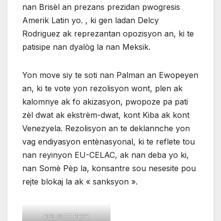
nan Brisèl an prezans prezidan pwogresis
Amerik Latin yo. , ki gen ladan Delcy
Rodriguez ak reprezantan opozisyon an, ki te
patisipe nan dyalòg la nan Meksik.
Yon move siy te soti nan Palman an Ewopeyen
an, ki te vote yon rezolisyon wont, plen ak
kalomnye ak fo akizasyon, pwopoze pa pati
zèl dwat ak ekstrèm-dwat, kont Kiba ak kont
Venezyela. Rezolisyon an te deklannche yon
vag endiyasyon entènasyonal, ki te reflete tou
nan reyinyon EU-CELAC, ak nan deba yo ki,
nan Somè Pèp la, konsantre sou nesesite pou
rejte blokaj la ak « sanksyon ».
PIBLISITE PEYE