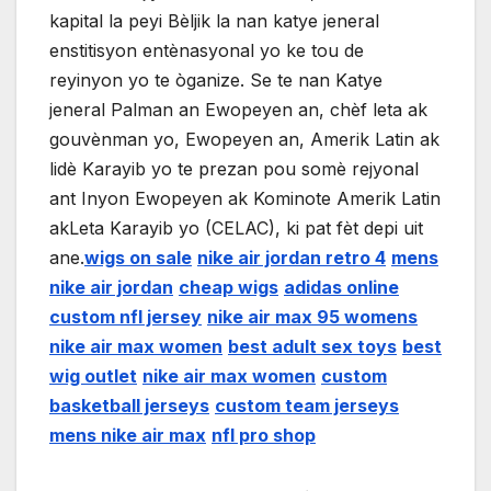
kapital la peyi Bèljik la nan katye jeneral
enstitisyon entènasyonal yo ke tou de
reyinyon yo te òganize. Se te nan Katye
jeneral Palman an Ewopeyen an, chèf leta ak
gouvènman yo, Ewopeyen an, Amerik Latin ak
lidè Karayib yo te prezan pou somè rejyonal
ant Inyon Ewopeyen ak Kominote Amerik Latin
akLeta Karayib yo (CELAC), ki pat fèt depi uit
ane.
wigs on sale
nike air jordan retro 4
mens
nike air jordan
cheap wigs
adidas online
custom nfl jersey
nike air max 95 womens
nike air max women
best adult sex toys
best
wig outlet
nike air max women
custom
basketball jerseys
custom team jerseys
mens nike air max
nfl pro shop