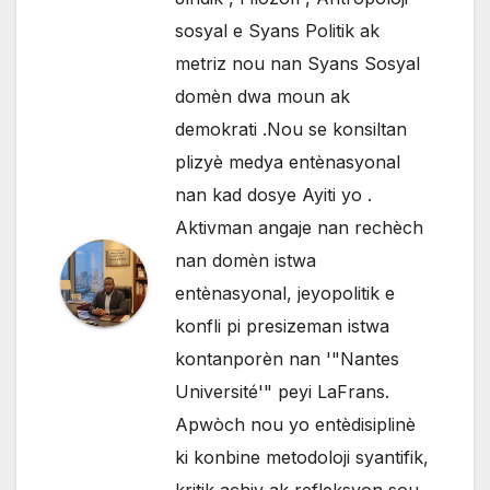
sosyal e Syans Politik ak
metriz nou nan Syans Sosyal
domèn dwa moun ak
demokrati .Nou se konsiltan
plizyè medya entènasyonal
nan kad dosye Ayiti yo .
Aktivman angaje nan rechèch
nan domèn istwa
entènasyonal, jeyopolitik e
konfli pi presizeman istwa
kontanporèn nan '"Nantes
Université'" peyi LaFrans.
Apwòch nou yo entèdisiplinè
ki konbine metodoloji syantifik,