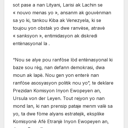
sot pase a nan Lityani, Larisi ak Lachin se
« nouvo menas yo », ansanm ak gouvènman
sa yo ki, tankou Kiba ak Venezyela, ki se
toujou yon obstak yo dwe ranvèse, atravè
« sanksyon », entimidasyon ak diskredi
entènasyonal la .
“Nou se alye pou ranfòse lòd entènasyonal ki
baze sou règ, nan defann demokrasi, dwa
moun ak lapè. Nou gen yon enterè nan
ranfòse asosyasyon politik nou yo”, te deklare
Prezidan Komisyon Inyon Ewopeyen an,
Ursula von der Leyen. Tout rejyon yo nan
mond lan, ki nan prensip pataje menm valè sa
yo, ta dwe fòme alyans estratejik, eksplike
Komisyonè Afè Etranjè Inyon Ewopeyen an,