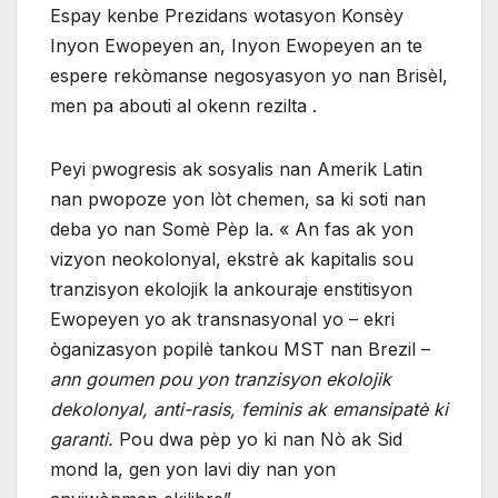
Espay kenbe Prezidans wotasyon Konsèy
Inyon Ewopeyen an, Inyon Ewopeyen an te
espere rekòmanse negosyasyon yo nan Brisèl,
men pa abouti al okenn rezilta .
Peyi pwogresis ak sosyalis nan Amerik Latin
nan pwopoze yon lòt chemen, sa ki soti nan
deba yo nan Somè Pèp la. « An fas ak yon
vizyon neokolonyal, ekstrè ak kapitalis sou
tranzisyon ekolojik la ankouraje enstitisyon
Ewopeyen yo ak transnasyonal yo – ekri
òganizasyon popilè tankou MST nan Brezil –
ann goumen pou yon tranzisyon ekolojik
dekolonyal, anti-rasis, feminis ak emansipatè ki
garanti.
Pou dwa pèp yo ki nan Nò ak Sid
mond la, gen yon lavi diy nan yon