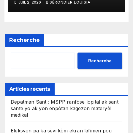
JUIL 2, 2026
SÉRONDIER LOUISIA
efikas pou fè tranzaksyon
gratis
Recherche
Recherche
Articles récents
Depatman Sant : MSPP ranfòse lopital ak sant
sante yo ak yon enpòtan kagezon materyèl
medikal
Eleksyon pa ka sèvi kòm ekran lafimen pou