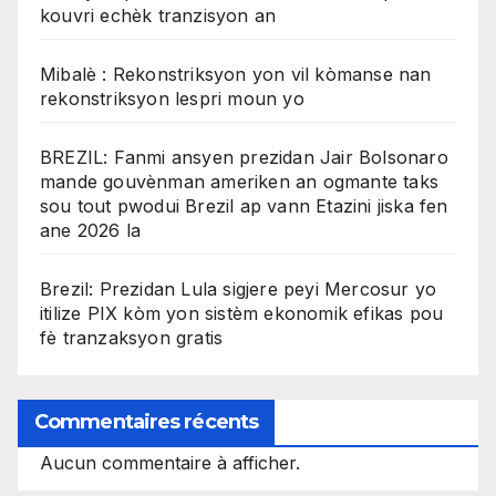
kouvri echèk tranzisyon an
Mibalè : Rekonstriksyon yon vil kòmanse nan
rekonstriksyon lespri moun yo
BREZIL: Fanmi ansyen prezidan Jair Bolsonaro
mande gouvènman ameriken an ogmante taks
sou tout pwodui Brezil ap vann Etazini jiska fen
ane 2026 la
Brezil: Prezidan Lula sigjere peyi Mercosur yo
itilize PIX kòm yon sistèm ekonomik efikas pou
fè tranzaksyon gratis
Commentaires récents
Aucun commentaire à afficher.