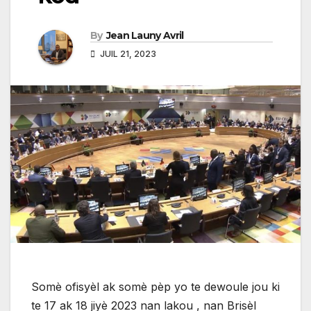
By
Jean Launy Avril
JUIL 21, 2023
Somè ofisyèl ak somè pèp yo te dewoule jou ki
te 17 ak 18 jiyè 2023 nan lakou , nan Brisèl