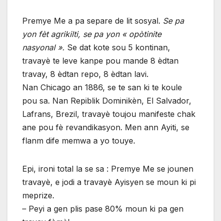
Premye Me a pa separe de lit sosyal.
Se pa
yon fèt agrikilti, se pa yon « opòtinite
nasyonal ».
Se dat kote sou 5 kontinan,
travayè te leve kanpe pou mande 8 èdtan
travay, 8 èdtan repo, 8 èdtan lavi.
Nan Chicago an 1886, se te san ki te koule
pou sa. Nan Repiblik Dominikèn, El Salvador,
Lafrans, Brezil, travayè toujou manifeste chak
ane pou fè revandikasyon. Men ann Ayiti, se
flanm dife memwa a yo touye.
Epi, ironi total la se sa : Premye Me se jounen
travayè, e jodi a travayè Ayisyen se moun ki pi
meprize.
– Peyi a gen plis pase 80% moun ki pa gen