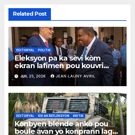
Related Post
EDITORYAL
POLITIK
Eleksyon pa ka sèvi kòm
ekran lafimen pou kouvri
echèk tranzisyon an
JUIL 25, 2026
JEAN LAUNY AVRIL
EDITORYAL
IDE AK REFLEKSYON
KRITIK
Konbyen blende ankò pou
boule avan yo konprann lagè