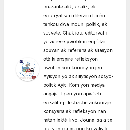
prezante atik, analiz, ak
editoryal sou diferan domèn
tankou dwa moun, politik, ak
sosyete. Chak jou, editoryal li
yo adrese pwoblèm enpòtan,
souvan ak referans ak sitasyon
otè ki enspire refleksyon
pwofon sou kondisyon jèn
Ayisyen yo ak sitiyasyon sosyo-
politik Ayiti. Kòm yon medya
angaje, li gen yon apwòch
edikatif epi li chache ankouraje
konsyans ak refleksyon nan
mitan lektè li yo. Jounal sa a se
tou yon espas pou kreyativite