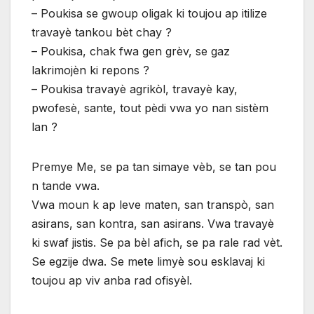
– Poukisa se gwoup oligak ki toujou ap itilize
travayè tankou bèt chay ?
– Poukisa, chak fwa gen grèv, se gaz
lakrimojèn ki repons ?
– Poukisa travayè agrikòl, travayè kay,
pwofesè, sante, tout pèdi vwa yo nan sistèm
lan ?
Premye Me, se pa tan simaye vèb, se tan pou
n tande vwa.
Vwa moun k ap leve maten, san transpò, san
asirans, san kontra, san asirans. Vwa travayè
ki swaf jistis. Se pa bèl afich, se pa rale rad vèt.
Se egzije dwa. Se mete limyè sou esklavaj ki
toujou ap viv anba rad ofisyèl.