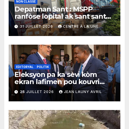
NON CLASSÉ
Depatman Sant : MSPP
ranfòse lopital ak sant sante
yo ak yon enpòtan kagezon
31 JUILLET 2026
CENTRE À LA UNE
materyèl medikal
EDITORYAL
POLITIK
Eleksyon pa ka sèvi kòm
ekran lafimen pou kouvri
echèk tranzisyon an
25 JUILLET 2026
JEAN LAUNY AVRIL