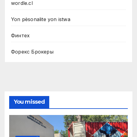
wordle.cl
Yon pèsonalite yon istwa
Финтех
Форекс Брокеры
You missed