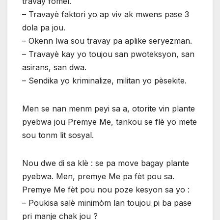
travay fòmèl.
– Travayè faktori yo ap viv ak mwens pase 3
dola pa jou.
– Okenn lwa sou travay pa aplike seryezman.
– Travayè kay yo toujou san pwoteksyon, san
asirans, san dwa.
– Sendika yo kriminalize, militan yo pèsekite.
Men se nan menm peyi sa a, otorite vin plante
pyebwa jou Premye Me, tankou se flè yo mete
sou tonm lit sosyal.
Nou dwe di sa klè : se pa move bagay plante
pyebwa. Men, premye Me pa fèt pou sa.
Premye Me fèt pou nou poze kesyon sa yo :
– Poukisa salè minimòm lan toujou pi ba pase
pri manje chak jou ?