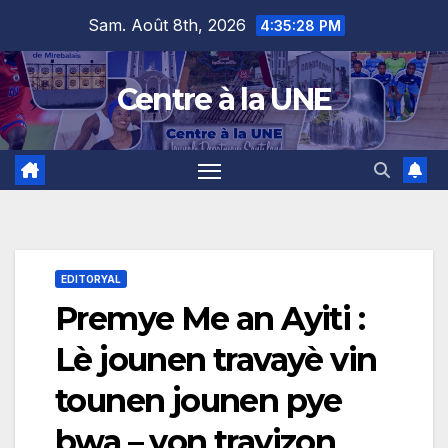
Skip
content
Sam. Août 8th, 2026
4:35:29 PM
to
content
Centre à la UNE
EDITORYAL
Premye Me an Ayiti :
Lè jounen travayè vin
tounen jounen pye
bwa – yon trayizon