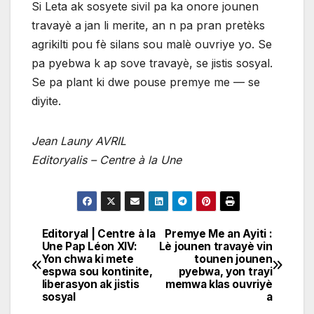
Si Leta ak sosyete sivil pa ka onore jounen
travayè a jan li merite, an n pa pran pretèks
agrikilti pou fè silans sou malè ouvriye yo. Se
pa pyebwa k ap sove travayè, se jistis sosyal.
Se pa plant ki dwe pouse premye me — se
diyite.
Jean Launy AVRIL
Editoryalis – Centre à la Une
Editoryal | Centre à la
Premye Me an Ayiti :
Navigation
Une Pap Léon XIV:
Lè jounen travayè vin
Yon chwa ki mete
tounen jounen
de
espwa sou kontinite,
pyebwa, yon trayi
liberasyon ak jistis
memwa klas ouvriyè
l'article
sosyal
a