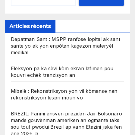
Articles récents
Depatman Sant : MSPP ranfòse lopital ak sant
sante yo ak yon enpòtan kagezon materyèl
medikal
Eleksyon pa ka sèvi kòm ekran lafimen pou
kouvri echèk tranzisyon an
Mibalè : Rekonstriksyon yon vil kòmanse nan
rekonstriksyon lespri moun yo
BREZIL: Fanmi ansyen prezidan Jair Bolsonaro
mande gouvènman ameriken an ogmante taks
sou tout pwodui Brezil ap vann Etazini jiska fen
ane 2026 la