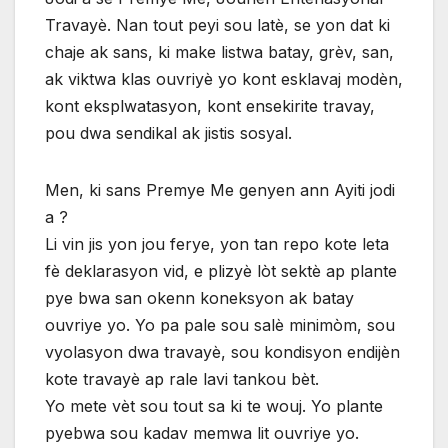
Travayè. Nan tout peyi sou latè, se yon dat ki
chaje ak sans, ki make listwa batay, grèv, san,
ak viktwa klas ouvriyè yo kont esklavaj modèn,
kont eksplwatasyon, kont ensekirite travay,
pou dwa sendikal ak jistis sosyal.
Men, ki sans Premye Me genyen ann Ayiti jodi
a ?
Li vin jis yon jou ferye, yon tan repo kote leta
fè deklarasyon vid, e plizyè lòt sektè ap plante
pye bwa san okenn koneksyon ak batay
ouvriye yo. Yo pa pale sou salè minimòm, sou
vyolasyon dwa travayè, sou kondisyon endijèn
kote travayè ap rale lavi tankou bèt.
Yo mete vèt sou tout sa ki te wouj. Yo plante
pyebwa sou kadav memwa lit ouvriye yo.