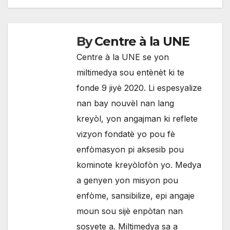
By
Centre à la UNE
Centre à la UNE se yon
miltimedya sou entènèt ki te
fonde 9 jiyè 2020. Li espesyalize
nan bay nouvèl nan lang
kreyòl, yon angajman ki reflete
vizyon fondatè yo pou fè
enfòmasyon pi aksesib pou
kominote kreyòlofòn yo. Medya
a genyen yon misyon pou
enfòme, sansibilize, epi angaje
moun sou sijè enpòtan nan
sosyete a. Miltimedya sa a