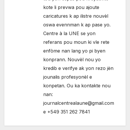
kote li prevwa pou ajoute
caricatures k ap ilistre nouvèl
oswa evennman k ap pase yo.
Centre à la UNE se yon
referans pou moun ki vle rete
enfòme nan lang yo pi byen
konprann. Nouvèl nou yo
kredib e verifye ak yon rezo jèn
jounalis profesyonèl e
konpetan. Ou ka kontakte nou
nan:
journalcentrealaune@gmail.com
e +549 351 262 7841