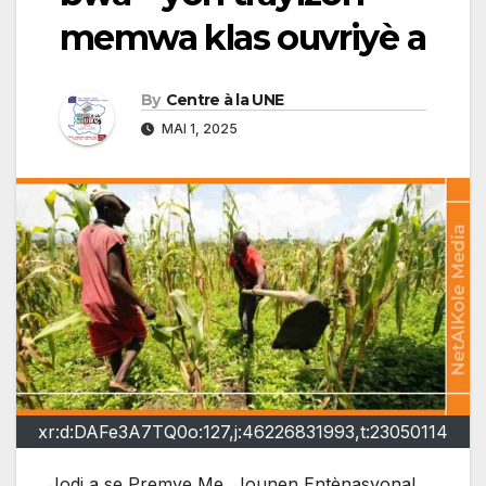
memwa klas ouvriyè a
By
Centre à la UNE
MAI 1, 2025
xr:d:DAFe3A7TQ0o:127,j:46226831993,t:23050114
Jodi a se Premye Me, Jounen Entènasyonal