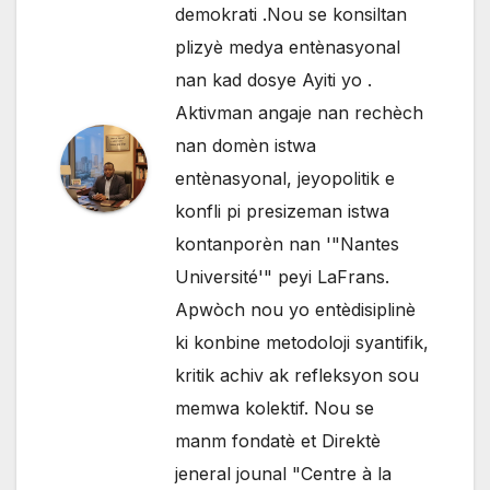
demokrati .Nou se konsiltan
plizyè medya entènasyonal
nan kad dosye Ayiti yo .
Aktivman angaje nan rechèch
nan domèn istwa
entènasyonal, jeyopolitik e
konfli pi presizeman istwa
kontanporèn nan '"Nantes
Université'" peyi LaFrans.
Apwòch nou yo entèdisiplinè
ki konbine metodoloji syantifik,
kritik achiv ak refleksyon sou
memwa kolektif. Nou se
manm fondatè et Direktè
jeneral jounal "Centre à la