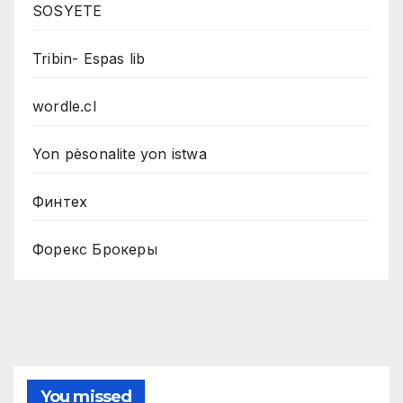
SOSYETE
Tribin- Espas lib
wordle.cl
Yon pèsonalite yon istwa
Финтех
Форекс Брокеры
You missed