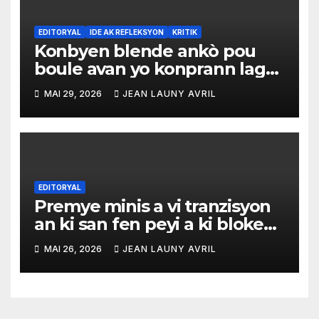
EDITORYAL
IDE AK REFLEKSYON
KRITIK
Konbyen blende ankò pou
boule avan yo konprann lagè
sa pa ka kontinye konsa
MAI 29, 2026
JEAN LAUNY AVRIL
EDITORYAL
Premye minis a vi tranzisyon
an ki san fen peyi a ki bloke
nan menm sik la
MAI 26, 2026
JEAN LAUNY AVRIL