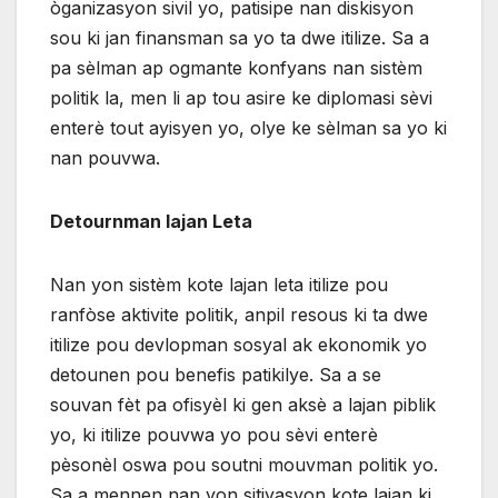
òganizasyon sivil yo, patisipe nan diskisyon
sou ki jan finansman sa yo ta dwe itilize. Sa a
pa sèlman ap ogmante konfyans nan sistèm
politik la, men li ap tou asire ke diplomasi sèvi
enterè tout ayisyen yo, olye ke sèlman sa yo ki
nan pouvwa.
Detournman lajan Leta
Nan yon sistèm kote lajan leta itilize pou
ranfòse aktivite politik, anpil resous ki ta dwe
itilize pou devlopman sosyal ak ekonomik yo
detounen pou benefis patikilye. Sa a se
souvan fèt pa ofisyèl ki gen aksè a lajan piblik
yo, ki itilize pouvwa yo pou sèvi enterè
pèsonèl oswa pou soutni mouvman politik yo.
Sa a mennen nan yon sitiyasyon kote lajan ki