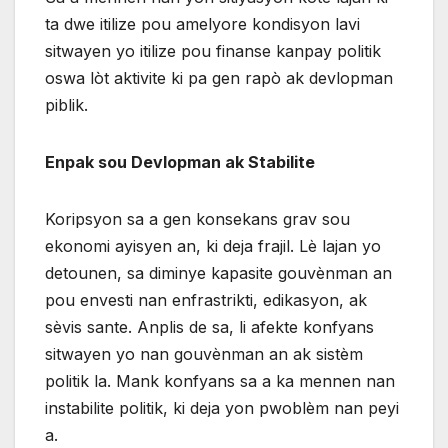
ta dwe itilize pou amelyore kondisyon lavi
sitwayen yo itilize pou finanse kanpay politik
oswa lòt aktivite ki pa gen rapò ak devlopman
piblik.
Enpak sou Devlopman ak Stabilite
Koripsyon sa a gen konsekans grav sou
ekonomi ayisyen an, ki deja frajil. Lè lajan yo
detounen, sa diminye kapasite gouvènman an
pou envesti nan enfrastrikti, edikasyon, ak
sèvis sante. Anplis de sa, li afekte konfyans
sitwayen yo nan gouvènman an ak sistèm
politik la. Mank konfyans sa a ka mennen nan
instabilite politik, ki deja yon pwoblèm nan peyi
a.