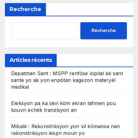
Recherche
Recherche
Articles récents
Depatman Sant : MSPP ranfòse lopital ak sant
sante yo ak yon enpòtan kagezon materyèl
medikal
Eleksyon pa ka sèvi kòm ekran lafimen pou
kouvri echèk tranzisyon an
Mibalè : Rekonstriksyon yon vil kòmanse nan
rekonstriksyon lespri moun yo