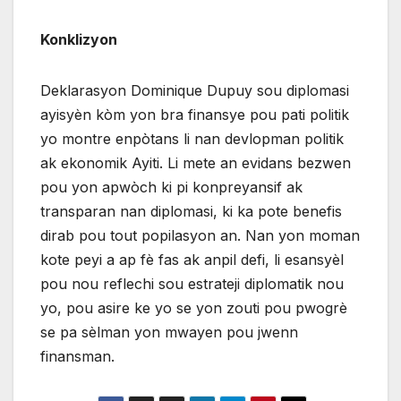
Konklizyon
Deklarasyon Dominique Dupuy sou diplomasi
ayisyèn kòm yon bra finansye pou pati politik
yo montre enpòtans li nan devlopman politik
ak ekonomik Ayiti. Li mete an evidans bezwen
pou yon apwòch ki pi konpreyansif ak
transparan nan diplomasi, ki ka pote benefis
dirab pou tout popilasyon an. Nan yon moman
kote peyi a ap fè fas ak anpil defi, li esansyèl
pou nou reflechi sou estrateji diplomatik nou
yo, pou asire ke yo se yon zouti pou pwogrè
se pa sèlman yon mwayen pou jwenn
finansman.