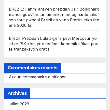
BREZIL: Fanmi ansyen prezidan Jair Bolsonaro
mande gouvènman ameriken an ogmante taks
sou tout pwodui Brezil ap vann Etazini jiska fen
ane 2026 la
Brezil: Prezidan Lula sigjere peyi Mercosur yo
itilize PIX kòm yon sistèm ekonomik efikas pou
fè tranzaksyon gratis
Commentaires récents
Aucun commentaire à afficher.
Archives
juillet 2026