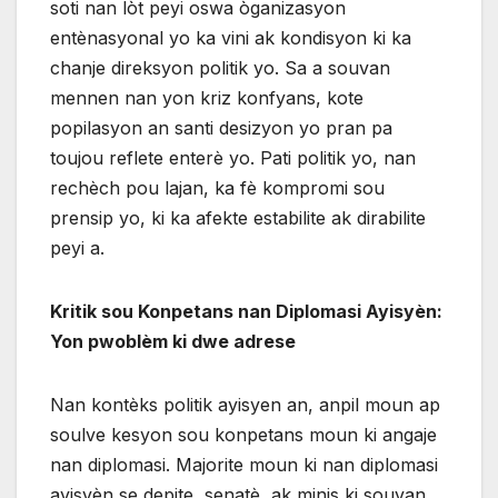
soti nan lòt peyi oswa òganizasyon
entènasyonal yo ka vini ak kondisyon ki ka
chanje direksyon politik yo. Sa a souvan
mennen nan yon kriz konfyans, kote
popilasyon an santi desizyon yo pran pa
toujou reflete enterè yo. Pati politik yo, nan
rechèch pou lajan, ka fè kompromi sou
prensip yo, ki ka afekte estabilite ak dirabilite
peyi a.
Kritik sou Konpetans nan Diplomasi Ayisyèn:
Yon pwoblèm ki dwe adrese
Nan kontèks politik ayisyen an, anpil moun ap
soulve kesyon sou konpetans moun ki angaje
nan diplomasi. Majorite moun ki nan diplomasi
ayisyèn se depite, senatè, ak minis ki souvan