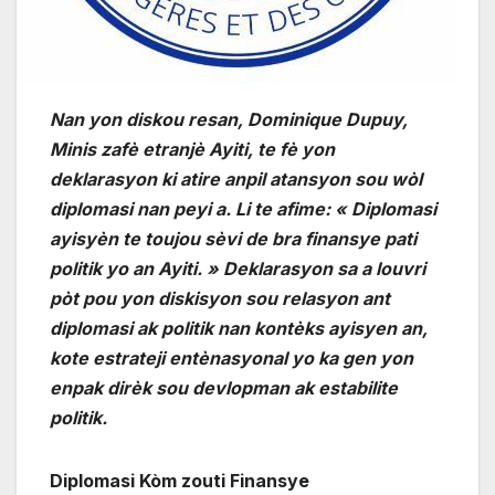
Nan yon diskou resan, Dominique Dupuy,
Minis zafè etranjè Ayiti, te fè yon
deklarasyon ki atire anpil atansyon sou wòl
diplomasi nan peyi a. Li te afime: « Diplomasi
ayisyèn te toujou sèvi de bra finansye pati
politik yo an Ayiti. » Deklarasyon sa a louvri
pòt pou yon diskisyon sou relasyon ant
diplomasi ak politik nan kontèks ayisyen an,
kote estrateji entènasyonal yo ka gen yon
enpak dirèk sou devlopman ak estabilite
politik.
Diplomasi Kòm zouti Finansye