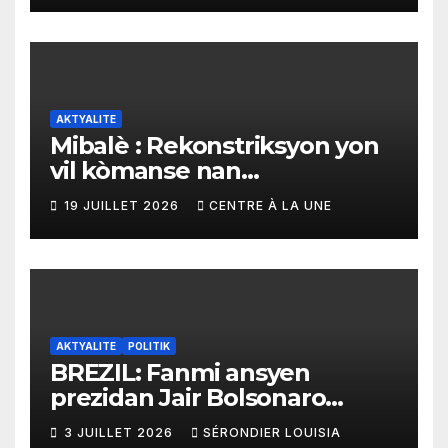
AKTYALITE
Mibalè : Rekonstriksyon yon
vil kòmanse nan
rekonstriksyon lespri moun
19 JUILLET 2026
CENTRE À LA UNE
yo
AKTYALITE
POLITIK
BREZIL: Fanmi ansyen
prezidan Jair Bolsonaro
mande gouvènman
3 JUILLET 2026
SÉRONDIER LOUISIA
ameriken an ogmante taks