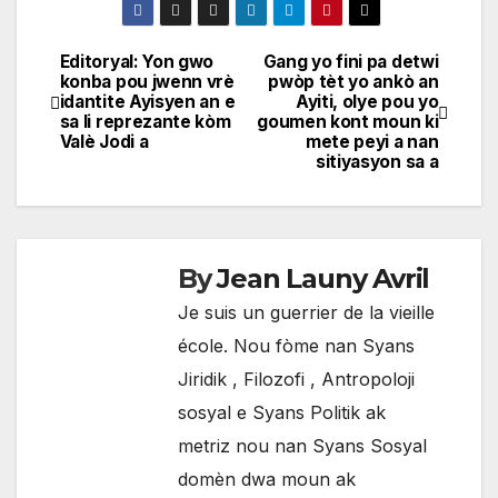
Editoryal: Yon gwo
Gang yo fini pa detwi
Navigation
konba pou jwenn vrè
pwòp tèt yo ankò an
idantite Ayisyen an e
Ayiti, olye pou yo
de
sa li reprezante kòm
goumen kont moun ki
Valè Jodi a
mete peyi a nan
l'article
sitiyasyon sa a
By
Jean Launy Avril
Je suis un guerrier de la vieille
école. Nou fòme nan Syans
Jiridik , Filozofi , Antropoloji
sosyal e Syans Politik ak
metriz nou nan Syans Sosyal
domèn dwa moun ak