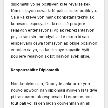
diplomatik yo se politisyen ki te reyalize kèk
fòm eleksyon oswa ki fè pati estrateji politik yo.
Sa a ka kreye yon mank konpetans teknik ak
konesans espesyalize ki nesesè pou jere
relasyon entènasyonal yo ak reprezantasyon
peyi a sou sèn mondyal la. Lè moun ki san
eksperyans oswa fòmasyon ap okipe pozisyon
enpòtan sa yo, sa ka diminye kapasite Ayiti
pou jere relasyon ak lòt nasyon avèk siksè.
Responsablite Diplomatik
Nan kontèks sa a, Dupuy te ankouraje yon
nouvo apwòch nan diplomasi ayisyèn ki ta dwe
pi transparan ak responsab. Li enpòtan pou
tout pati yo, ki gen ladan gouvènman an ak