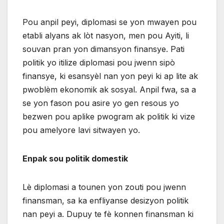
Pou anpil peyi, diplomasi se yon mwayen pou
etabli alyans ak lòt nasyon, men pou Ayiti, li
souvan pran yon dimansyon finansye. Pati
politik yo itilize diplomasi pou jwenn sipò
finansye, ki esansyèl nan yon peyi ki ap lite ak
pwoblèm ekonomik ak sosyal. Anpil fwa, sa a
se yon fason pou asire yo gen resous yo
bezwen pou aplike pwogram ak politik ki vize
pou amelyore lavi sitwayen yo.
Enpak sou politik domestik
Lè diplomasi a tounen yon zouti pou jwenn
finansman, sa ka enfliyanse desizyon politik
nan peyi a. Dupuy te fè konnen finansman ki