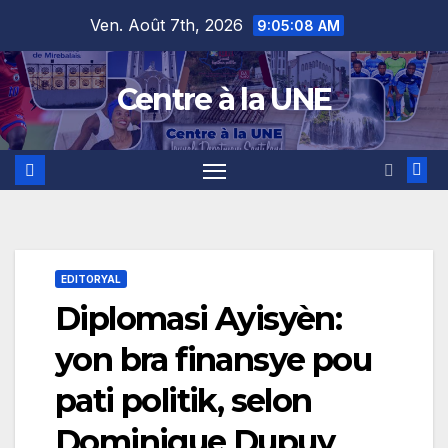
Skip
content
Ven. Août 7th, 2026
9:05:09 AM
to
content
Centre à la UNE
EDITORYAL
Diplomasi Ayisyèn:
yon bra finansye pou
pati politik, selon
Dominique Dupuy