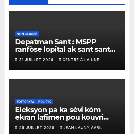
NON CLASSÉ
Depatman Sant : MSPP
ranfòse lopital ak sant sante
yo ak yon enpòtan kagezon
31 JUILLET 2026
CENTRE À LA UNE
materyèl medikal
EDITORYAL
POLITIK
Eleksyon pa ka sèvi kòm
ekran lafimen pou kouvri
echèk tranzisyon an
25 JUILLET 2026
JEAN LAUNY AVRIL