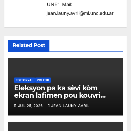
UNE". Mail:
jean.launy.avril@mi.unc.edu.ar
Related Post
EDITORYAL
POLITIK
Eleksyon pa ka sèvi kòm
ekran lafimen pou kouvri
echèk tranzisyon an
JUIL 25, 2026
JEAN LAUNY AVRIL