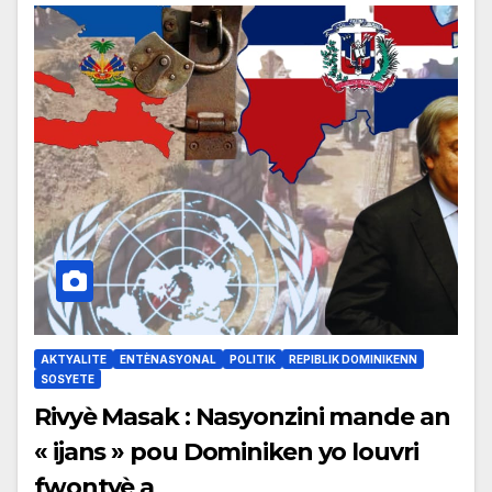
AKTYALITE
ENTÈNASYONAL
POLITIK
REPIBLIK DOMINIKENN
SOSYETE
Rivyè Masak : Nasyonzini mande an
« ijans » pou Dominiken yo louvri
fwontyè a