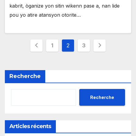
kabrit, òganize yon sitin wikenn pase a, nan lide
pou yo atire atansyon otorite…
Pagination
1
2
3
des
publications
Recherche
Recherche
Articles récents