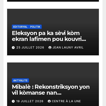
EDITORYAL
POLITIK
Eleksyon pa ka sèvi kòm
ekran lafimen pou kouvri
echèk tranzisyon an
25 JUILLET 2026
JEAN LAUNY AVRIL
AKTYALITE
Mibalè : Rekonstriksyon yon
vil kòmanse nan
rekonstriksyon lespri moun
19 JUILLET 2026
CENTRE À LA UNE
yo