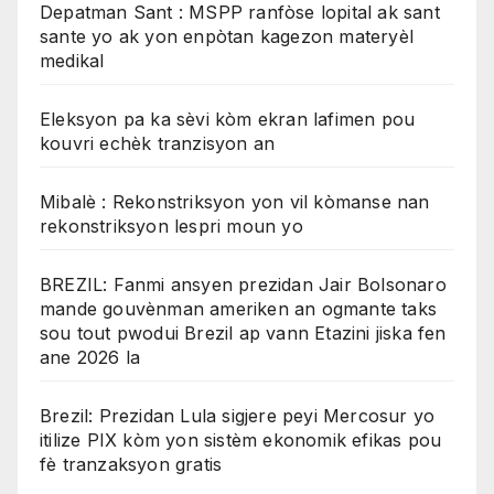
Depatman Sant : MSPP ranfòse lopital ak sant
sante yo ak yon enpòtan kagezon materyèl
medikal
Eleksyon pa ka sèvi kòm ekran lafimen pou
kouvri echèk tranzisyon an
Mibalè : Rekonstriksyon yon vil kòmanse nan
rekonstriksyon lespri moun yo
BREZIL: Fanmi ansyen prezidan Jair Bolsonaro
mande gouvènman ameriken an ogmante taks
sou tout pwodui Brezil ap vann Etazini jiska fen
ane 2026 la
Brezil: Prezidan Lula sigjere peyi Mercosur yo
itilize PIX kòm yon sistèm ekonomik efikas pou
fè tranzaksyon gratis