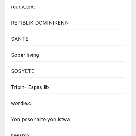
ready_text
REPIBLIK DOMINIKENN
SANTE
Sober living
SOSYETE
Tribin- Espas lib
wordle.cl
Yon pèsonalite yon istwa
Финтех