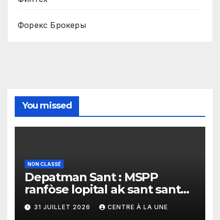
Форекс Брокеры
You missed
NON CLASSÉ
Depatman Sant : MSPP
ranfòse lopital ak sant sante
yo ak yon enpòtan kagezon
31 JUILLET 2026
CENTRE À LA UNE
materyèl medikal