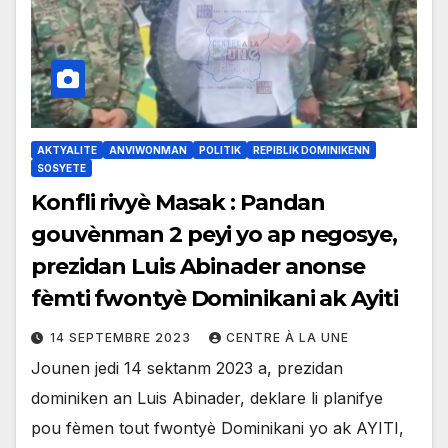
AKTYALITE
ANVIWONMAN
POLITIK
REPIBLIK DOMINIKENN
SOSYETE
Konfli rivyè Masak : Pandan
gouvènman 2 peyi yo ap negosye,
prezidan Luis Abinader anonse
fèmti fwontyè Dominikani ak Ayiti
14 SEPTEMBRE 2023
CENTRE À LA UNE
Jounen jedi 14 sektanm 2023 a, prezidan
dominiken an Luis Abinader, deklare li planifye
pou fèmen tout fwontyè Dominikani yo ak AYITI,