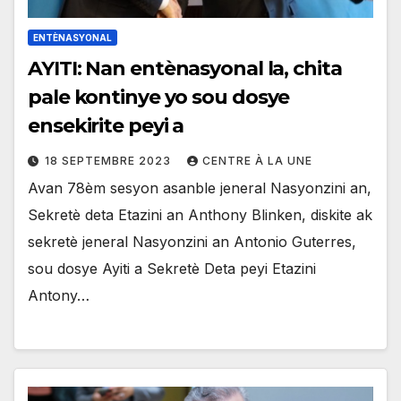
ENTÈNASYONAL
AYITI: Nan entènasyonal la, chita
pale kontinye yo sou dosye
ensekirite peyi a
18 SEPTEMBRE 2023
CENTRE À LA UNE
Avan 78èm sesyon asanble jeneral Nasyonzini an,
Sekretè deta Etazini an Anthony Blinken, diskite ak
sekretè jeneral Nasyonzini an Antonio Guterres,
sou dosye Ayiti a Sekretè Deta peyi Etazini
Antony…