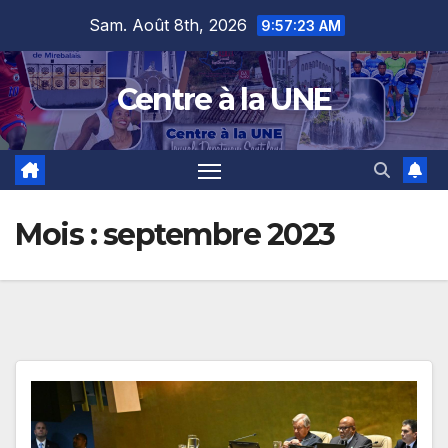
Skip
content
Sam. Août 8th, 2026
9:57:25 AM
to
content
Centre à la UNE
Mois :
septembre 2023