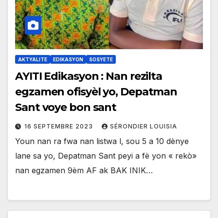
AKTYALITE
EDIKASYON
SOSYETE
AYITI Edikasyon : Nan rezilta
egzamen ofisyèl yo, Depatman
Sant voye bon sant
16 SEPTEMBRE 2023
SÉRONDIER LOUISIA
Youn nan ra fwa nan listwa l, sou 5 a 10 dènye
lane sa yo, Depatman Sant peyi a fè yon « rekò»
nan egzamen 9èm AF ak BAK INIK…