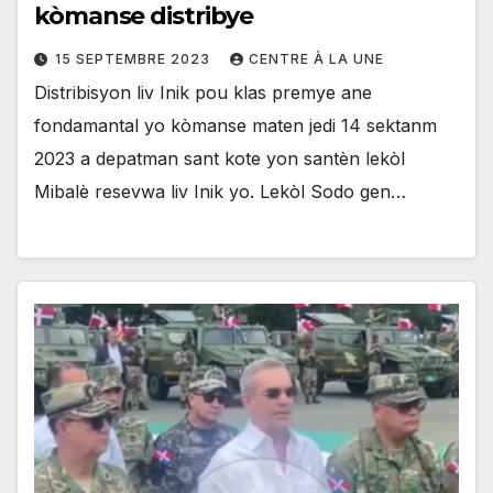
kòmanse distribye
15 SEPTEMBRE 2023
CENTRE À LA UNE
Distribisyon liv Inik pou klas premye ane
fondamantal yo kòmanse maten jedi 14 sektanm
2023 a depatman sant kote yon santèn lekòl
Mibalè resevwa liv Inik yo. Lekòl Sodo gen…