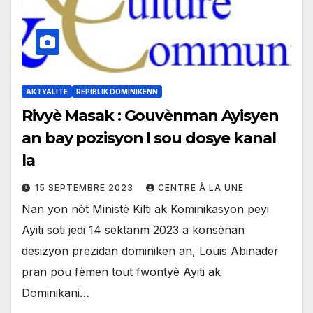
AKTYALITE
REPIBLIK DOMINIKENN
Rivyè Masak : Gouvènman Ayisyen
an bay pozisyon l sou dosye kanal
la
15 SEPTEMBRE 2023
CENTRE À LA UNE
Nan yon nòt Ministè Kilti ak Kominikasyon peyi
Ayiti soti jedi 14 sektanm 2023 a konsènan
desizyon prezidan dominiken an, Louis Abinader
pran pou fèmen tout fwontyè Ayiti ak
Dominikani…