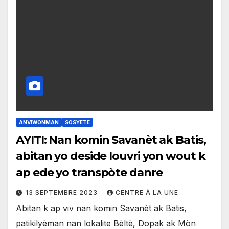
ANVIWONMAN
SOSYETE
AYITI: Nan komin Savanèt ak Batis,
abitan yo deside louvri yon wout k
ap ede yo transpòte danre
13 SEPTEMBRE 2023
CENTRE À LA UNE
Abitan k ap viv nan komin Savanèt ak Batis,
patikilyèman nan lokalite Bèltè, Dopak ak Mòn