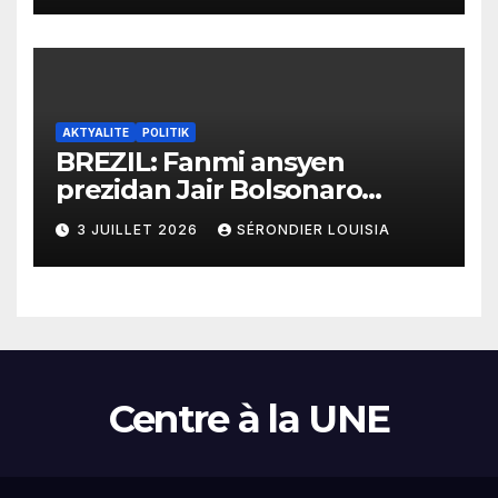
AKTYALITE
POLITIK
BREZIL: Fanmi ansyen
prezidan Jair Bolsonaro
mande gouvènman
3 JUILLET 2026
SÉRONDIER LOUISIA
ameriken an ogmante taks
sou tout pwodui Brezil ap
vann Etazini jiska fen ane
2026 la
Centre à la UNE